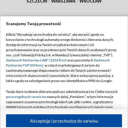
SZCZECIN
/
WARSZAWA
/
WROCŁAW
Szanujemy Twoją prywatność
Dołącz do nas:
Kliknij "Akceptuję i przechodzę do serwisu", aby wyrazić zgody na
korzystanie z technologii automatycznego śledzenia i zbierania danych,
TVP
dostęp do informacji na Twoim urządzeniu końcowym i ich
Abonament TVP
przechowywanie oraz na przetwarzanie Twoich danych osobowych przez
Regulamin TVP
nas, czyli Telewizję Polską S.A. w likwidacji (zwaną dalej również „TVP”),
Emisja w TVP
Polityka prywatności
Zaufanych Partnerów z IAB* (1201 firm)
oraz pozostałych
Zaufanych
Partnerów TVP (93 firm)
, w celach marketingowych (w tym do
Centrum informacji TVP
Moje zgody
zautomatyzowanego dopasowania reklam do Twoich zainteresowań i
mierzenia ich skuteczności) i pozostałych, które wskazujemy poniżej, a
Naziemna Telewizja Cyfrowa
Pomoc
także zgody na udostępnianie przez nas identyfikatora PPID do Google.
Sklep TVP
Biuro reklamy
Twoje dane osobowe zbierane podczas odwiedzania przez Ciebie naszych
Rada Programowa
Kontakt
poszczególnych serwisów
zwanych dalej „Portalem”, w tym informacje
zapisywane za pomocą technologii takich jak: pliki cookie, sygnalizatory
System NOS
WWW lub innych podobnych technologii umożliwiających świadczenie
dopasowanych i bezpiecznych usług, personalizację treści oraz reklam,
Informacje o nadawcy
Kanały
udostępnianie funkcji mediów społecznościowych oraz analizowanie
Akceptuję i przechodzę do serwisu
ruchu w Internecie.
Program dla prasy