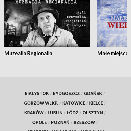
Muzealia Regionalia
Małe miejscow
BIAŁYSTOK
/
BYDGOSZCZ
/
GDAŃSK
/
GORZÓW WLKP.
/
KATOWICE
/
KIELCE
/
KRAKÓW
/
LUBLIN
/
ŁÓDŹ
/
OLSZTYN
/
OPOLE
/
POZNAŃ
/
RZESZÓW
/