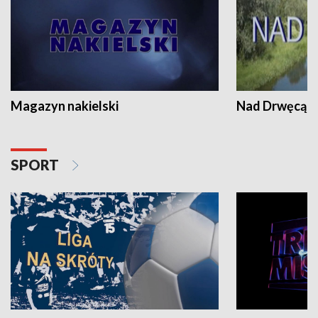
Magazyn nakielski
Nad Drwęcą
SPORT