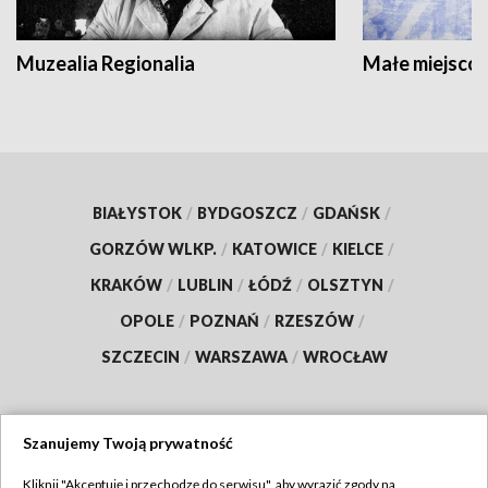
Muzealia Regionalia
Małe miejscow
BIAŁYSTOK
/
BYDGOSZCZ
/
GDAŃSK
/
GORZÓW WLKP.
/
KATOWICE
/
KIELCE
/
KRAKÓW
/
LUBLIN
/
ŁÓDŹ
/
OLSZTYN
/
OPOLE
/
POZNAŃ
/
RZESZÓW
/
SZCZECIN
/
WARSZAWA
/
WROCŁAW
Szanujemy Twoją prywatność
Dołącz do nas:
Kliknij "Akceptuję i przechodzę do serwisu", aby wyrazić zgody na