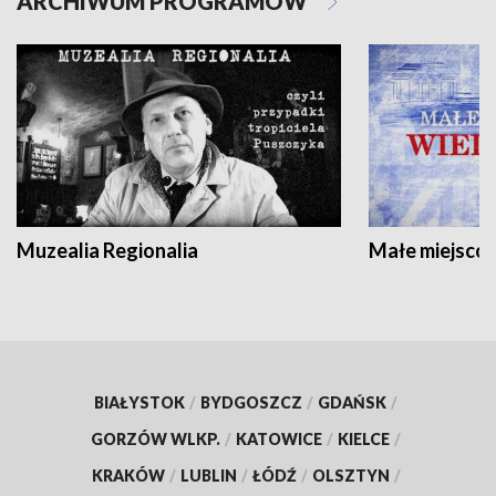
ARCHIWUM PROGRAMÓW
Muzealia Regionalia
Małe miejscow
BIAŁYSTOK
/
BYDGOSZCZ
/
GDAŃSK
/
GORZÓW WLKP.
/
KATOWICE
/
KIELCE
/
KRAKÓW
/
LUBLIN
/
ŁÓDŹ
/
OLSZTYN
/