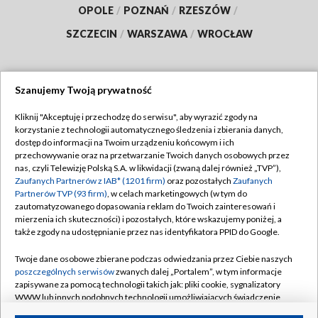
OPOLE
/
POZNAŃ
/
RZESZÓW
/
SZCZECIN
/
WARSZAWA
/
WROCŁAW
Szanujemy Twoją prywatność
Dołącz do nas:
Kliknij "Akceptuję i przechodzę do serwisu", aby wyrazić zgody na
korzystanie z technologii automatycznego śledzenia i zbierania danych,
TVP
dostęp do informacji na Twoim urządzeniu końcowym i ich
Abonament TVP
przechowywanie oraz na przetwarzanie Twoich danych osobowych przez
Regulamin TVP
nas, czyli Telewizję Polską S.A. w likwidacji (zwaną dalej również „TVP”),
Emisja w TVP
Polityka prywatności
Zaufanych Partnerów z IAB* (1201 firm)
oraz pozostałych
Zaufanych
Partnerów TVP (93 firm)
, w celach marketingowych (w tym do
Centrum informacji TVP
Moje zgody
zautomatyzowanego dopasowania reklam do Twoich zainteresowań i
mierzenia ich skuteczności) i pozostałych, które wskazujemy poniżej, a
Naziemna Telewizja Cyfrowa
Pomoc
także zgody na udostępnianie przez nas identyfikatora PPID do Google.
Sklep TVP
Biuro reklamy
Twoje dane osobowe zbierane podczas odwiedzania przez Ciebie naszych
Rada Programowa
Kontakt
poszczególnych serwisów
zwanych dalej „Portalem”, w tym informacje
zapisywane za pomocą technologii takich jak: pliki cookie, sygnalizatory
System NOS
WWW lub innych podobnych technologii umożliwiających świadczenie
dopasowanych i bezpiecznych usług, personalizację treści oraz reklam,
Informacje o nadawcy
Kanały