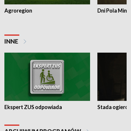
Agroregion
Dni Pola Min
INNE
Ekspert ZUS odpowiada
Stada ogieró