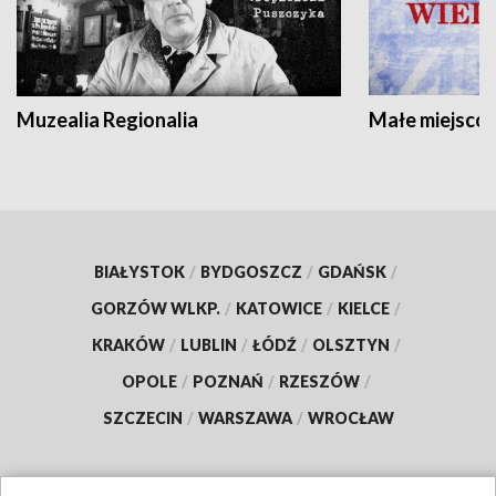
Muzealia Regionalia
Małe miejscow
BIAŁYSTOK
/
BYDGOSZCZ
/
GDAŃSK
/
GORZÓW WLKP.
/
KATOWICE
/
KIELCE
/
KRAKÓW
/
LUBLIN
/
ŁÓDŹ
/
OLSZTYN
/
OPOLE
/
POZNAŃ
/
RZESZÓW
/
SZCZECIN
/
WARSZAWA
/
WROCŁAW