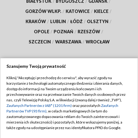
BIAŁYSTOK
/
BYDGOSZCZ
/
GDAŃSK
/
GORZÓW WLKP.
/
KATOWICE
/
KIELCE
/
KRAKÓW
/
LUBLIN
/
ŁÓDŹ
/
OLSZTYN
/
OPOLE
/
POZNAŃ
/
RZESZÓW
/
SZCZECIN
/
WARSZAWA
/
WROCŁAW
Szanujemy Twoją prywatność
Dołącz do nas:
Kliknij "Akceptuję i przechodzę do serwisu", aby wyrazić zgody na
korzystanie z technologii automatycznego śledzenia i zbierania danych,
TVP
dostęp do informacji na Twoim urządzeniu końcowym i ich
Abonament TVP
przechowywanie oraz na przetwarzanie Twoich danych osobowych przez
Regulamin TVP
nas, czyli Telewizję Polską S.A. w likwidacji (zwaną dalej również „TVP”),
Emisja w TVP
Polityka prywatności
Zaufanych Partnerów z IAB* (1201 firm)
oraz pozostałych
Zaufanych
Partnerów TVP (93 firm)
, w celach marketingowych (w tym do
Centrum informacji TVP
Moje zgody
zautomatyzowanego dopasowania reklam do Twoich zainteresowań i
mierzenia ich skuteczności) i pozostałych, które wskazujemy poniżej, a
Naziemna Telewizja Cyfrowa
Pomoc
także zgody na udostępnianie przez nas identyfikatora PPID do Google.
Sklep TVP
Biuro reklamy