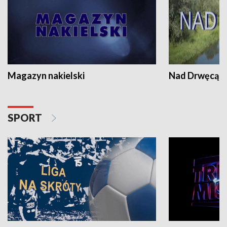
Magazyn nakielski
Nad Drwęcą
SPORT