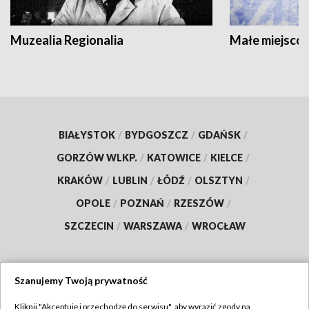
Muzealia Regionalia
Małe miejscow
BIAŁYSTOK
/
BYDGOSZCZ
/
GDAŃSK
/
GORZÓW WLKP.
/
KATOWICE
/
KIELCE
/
KRAKÓW
/
LUBLIN
/
ŁÓDŹ
/
OLSZTYN
/
OPOLE
/
POZNAŃ
/
RZESZÓW
/
SZCZECIN
/
WARSZAWA
/
WROCŁAW
Szanujemy Twoją prywatność
Dołącz do nas:
Kliknij "Akceptuję i przechodzę do serwisu", aby wyrazić zgody na