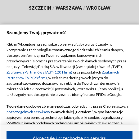
SZCZECIN
/
WARSZAWA
/
WROCŁAW
Szanujemy Twoją prywatność
Dołącz do nas:
Kliknij "Akceptuję i przechodzę do serwisu", aby wyrazić zgody na
korzystanie z technologii automatycznego śledzenia i zbierania danych,
TVP
dostęp do informacji na Twoim urządzeniu końcowym i ich
Abonament TVP
przechowywanie oraz na przetwarzanie Twoich danych osobowych przez
Regulamin TVP
nas, czyli Telewizję Polską S.A. w likwidacji (zwaną dalej również „TVP”),
Emisja w TVP
Polityka prywatności
Zaufanych Partnerów z IAB* (1201 firm)
oraz pozostałych
Zaufanych
Partnerów TVP (93 firm)
, w celach marketingowych (w tym do
Centrum informacji TVP
Moje zgody
zautomatyzowanego dopasowania reklam do Twoich zainteresowań i
mierzenia ich skuteczności) i pozostałych, które wskazujemy poniżej, a
Naziemna Telewizja Cyfrowa
Pomoc
także zgody na udostępnianie przez nas identyfikatora PPID do Google.
Sklep TVP
Biuro reklamy
Twoje dane osobowe zbierane podczas odwiedzania przez Ciebie naszych
Rada Programowa
Kontakt
poszczególnych serwisów
zwanych dalej „Portalem”, w tym informacje
zapisywane za pomocą technologii takich jak: pliki cookie, sygnalizatory
System NOS
WWW lub innych podobnych technologii umożliwiających świadczenie
dopasowanych i bezpiecznych usług, personalizację treści oraz reklam,
Informacje o nadawcy
Kanały
udostępnianie funkcji mediów społecznościowych oraz analizowanie
Akceptuję i przechodzę do serwisu