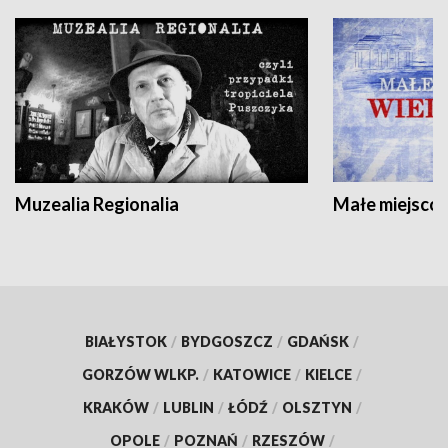
Muzealia Regionalia
Małe miejscow
BIAŁYSTOK
/
BYDGOSZCZ
/
GDAŃSK
/
GORZÓW WLKP.
/
KATOWICE
/
KIELCE
/
KRAKÓW
/
LUBLIN
/
ŁÓDŹ
/
OLSZTYN
/
OPOLE
/
POZNAŃ
/
RZESZÓW
/