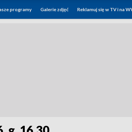
asze programy
Galerie zdjęć
Reklamuj się w TV i na
, g. 16.30