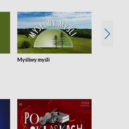
Myśliwy myśli
Spotkania z 