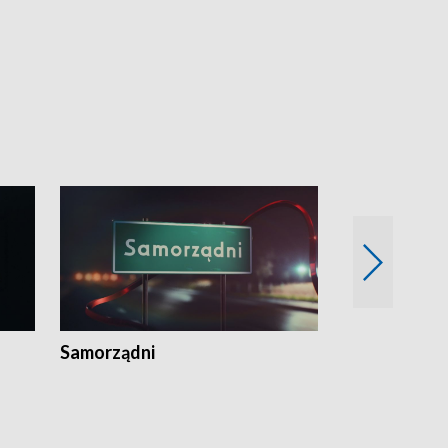
Samorządni
Wspólna sp