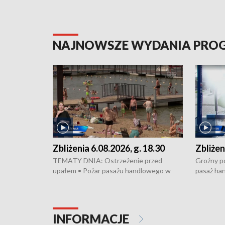
NAJNOWSZE WYDANIA PR
Zbliżenia 6.08.2026, g. 18.30
Zbliżen
TEMATY DNIA: Ostrzeżenie przed
Groźny po
upałem • Pożar pasażu handlowego w
pasaż ha
Bydgoszczy • Policja rozbiła lokalną siatkę
upałów i 
dealerską – grozi im do 12 lat więzienia •
kukurydzy
Akcja porodowa na trasie Rypin-Toruń –
wysokie p
pomógł policyjny patrol • Wyjątkowy
Rypin-Tor
INFORMACJE
projekt UMK w Toruniu
Zaprasza