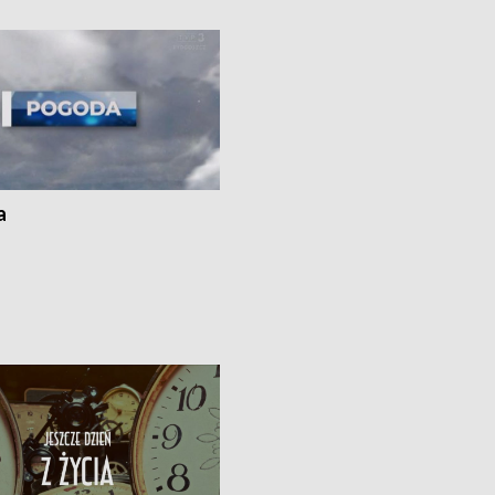
ato”
a