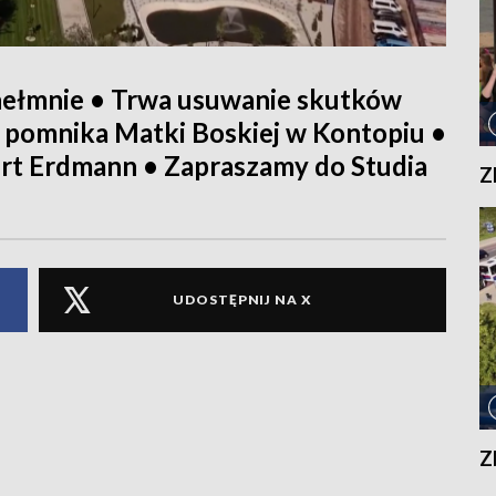
Chełmnie • Trwa usuwanie skutków
 pomnika Matki Boskiej w Kontopiu •
ert Erdmann • Zapraszamy do Studia
Z
UDOSTĘPNIJ NA X
Z