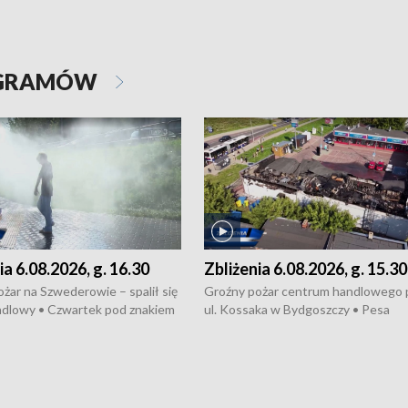
OGRAMÓW
ia 6.08.2026, g. 16.30
Zbliżenia 6.08.2026, g. 15.30
żar na Szwederowie – spalił się
Groźny pożar centrum handlowego 
ndlowy • Czwartek pod znakiem
ul. Kossaka w Bydgoszczy • Pesa
burz • Dobre prognozy dla
wyprodukuje nowoczesne,
 – rolnicy mogą liczyć na
energooszczędne pociągi dla Polregi
lony • Akcja porodowa na trasie
Zmiany w przepisach o pomocy
uń – pomógł policyjny patrol •
społecznej • Przed nami 10. jubileu
my na kolejną odsłonę programu
Festiwal Wisły