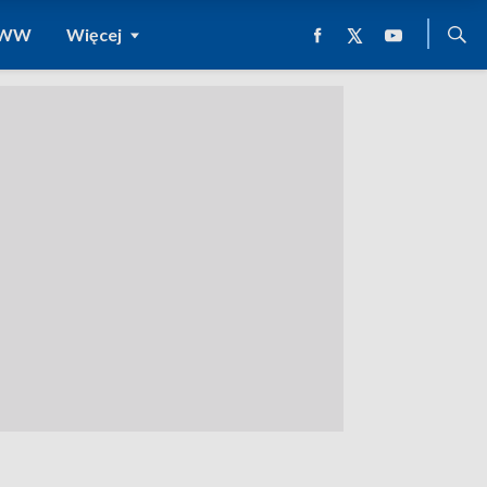
 WWW
Więcej