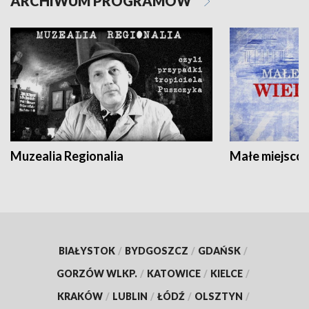
ARCHIWUM PROGRAMÓW
Muzealia Regionalia
Małe miejscow
BIAŁYSTOK
/
BYDGOSZCZ
/
GDAŃSK
/
GORZÓW WLKP.
/
KATOWICE
/
KIELCE
/
KRAKÓW
/
LUBLIN
/
ŁÓDŹ
/
OLSZTYN
/