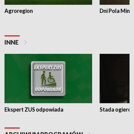
Agroregion
Dni Pola Min
INNE
Ekspert ZUS odpowiada
Stada ogieró