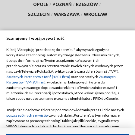
OPOLE
/
POZNAŃ
/
RZESZÓW
/
SZCZECIN
/
WARSZAWA
/
WROCŁAW
Szanujemy Twoją prywatność
Dołącz do nas:
Kliknij "Akceptuję i przechodzę do serwisu", aby wyrazić zgody na
korzystanie z technologii automatycznego śledzenia i zbierania danych,
TVP
dostęp do informacji na Twoim urządzeniu końcowym i ich
Abonament TVP
przechowywanie oraz na przetwarzanie Twoich danych osobowych przez
Regulamin TVP
nas, czyli Telewizję Polską S.A. w likwidacji (zwaną dalej również „TVP”),
Emisja w TVP
Polityka prywatności
Zaufanych Partnerów z IAB* (1201 firm)
oraz pozostałych
Zaufanych
Partnerów TVP (93 firm)
, w celach marketingowych (w tym do
Centrum informacji TVP
Moje zgody
zautomatyzowanego dopasowania reklam do Twoich zainteresowań i
mierzenia ich skuteczności) i pozostałych, które wskazujemy poniżej, a
Naziemna Telewizja Cyfrowa
Pomoc
także zgody na udostępnianie przez nas identyfikatora PPID do Google.
Sklep TVP
Biuro reklamy
Twoje dane osobowe zbierane podczas odwiedzania przez Ciebie naszych
Rada Programowa
Kontakt
poszczególnych serwisów
zwanych dalej „Portalem”, w tym informacje
zapisywane za pomocą technologii takich jak: pliki cookie, sygnalizatory
System NOS
WWW lub innych podobnych technologii umożliwiających świadczenie
dopasowanych i bezpiecznych usług, personalizację treści oraz reklam,
Informacje o nadawcy
Kanały