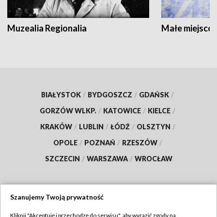
Muzealia Regionalia
Małe miejscow
BIAŁYSTOK
/
BYDGOSZCZ
/
GDAŃSK
/
GORZÓW WLKP.
/
KATOWICE
/
KIELCE
/
KRAKÓW
/
LUBLIN
/
ŁÓDŹ
/
OLSZTYN
/
OPOLE
/
POZNAŃ
/
RZESZÓW
/
SZCZECIN
/
WARSZAWA
/
WROCŁAW
Szanujemy Twoją prywatność
Dołącz do nas:
Kliknij "Akceptuję i przechodzę do serwisu", aby wyrazić zgody na