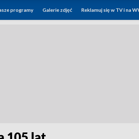
asze programy
Galerie zdjęć
Reklamuj się w TV i na
a 105 lat