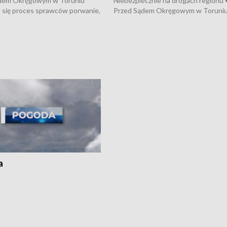
dem Okręgowym w Toruniu
Niebezpiecznie na drogach regionu 
 się proces sprawców porwanie,
Przed Sądem Okręgowym w Toruni
 tortur pod Grudziądzem • 3 mln
rozpoczął się proces sprawców por
 mogą wynosić straty po pożarze
pobicie i tortur pod Grudziądzem • 
Kossaka w Bydgoszczy •
o oszczędzanie wody • Ważne dla
cznie na drogach regionu •
rolników badania w Stacji Doświadcz
ąg sporu o pranie na bydgoskich
Oceny Odmian w Chrząstowie
kach
a