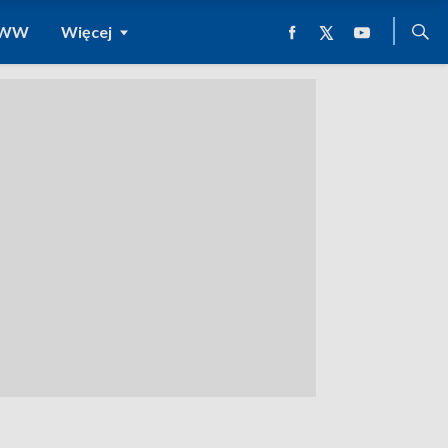
 WWW
Więcej