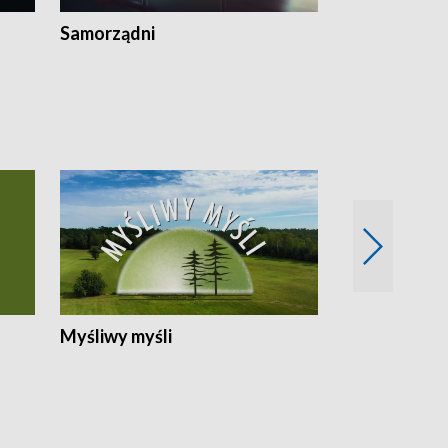
Samorządni
Wspólna sp
Myśliwy myśli
Spotkania z 