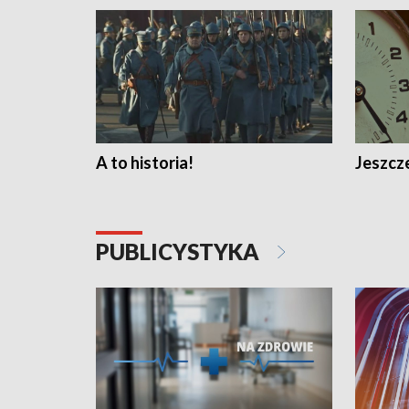
A to historia!
Jeszcze
PUBLICYSTYKA