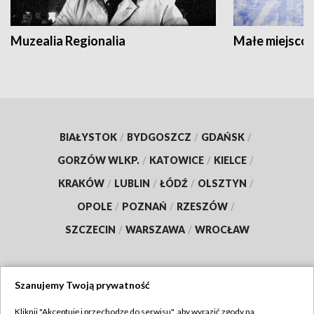
Muzealia Regionalia
Małe miejscow
BIAŁYSTOK
/
BYDGOSZCZ
/
GDAŃSK
/
GORZÓW WLKP.
/
KATOWICE
/
KIELCE
/
KRAKÓW
/
LUBLIN
/
ŁÓDŹ
/
OLSZTYN
/
OPOLE
/
POZNAŃ
/
RZESZÓW
/
SZCZECIN
/
WARSZAWA
/
WROCŁAW
Szanujemy Twoją prywatność
Dołącz do nas:
Kliknij "Akceptuję i przechodzę do serwisu", aby wyrazić zgody na