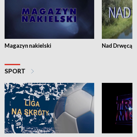
Magazyn nakielski
Nad Drwęcą
SPORT