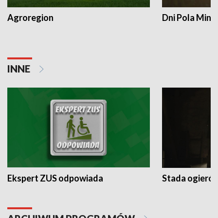
Agroregion
Dni Pola Min
INNE
Ekspert ZUS odpowiada
Stada ogieró