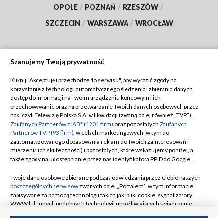
OPOLE
/
POZNAŃ
/
RZESZÓW
/
SZCZECIN
/
WARSZAWA
/
WROCŁAW
Szanujemy Twoją prywatność
Dołącz do nas:
Kliknij "Akceptuję i przechodzę do serwisu", aby wyrazić zgody na
korzystanie z technologii automatycznego śledzenia i zbierania danych,
TVP
dostęp do informacji na Twoim urządzeniu końcowym i ich
Abonament TVP
przechowywanie oraz na przetwarzanie Twoich danych osobowych przez
Regulamin TVP
nas, czyli Telewizję Polską S.A. w likwidacji (zwaną dalej również „TVP”),
Emisja w TVP
Polityka prywatności
Zaufanych Partnerów z IAB* (1201 firm)
oraz pozostałych
Zaufanych
Partnerów TVP (93 firm)
, w celach marketingowych (w tym do
Centrum informacji TVP
Moje zgody
zautomatyzowanego dopasowania reklam do Twoich zainteresowań i
mierzenia ich skuteczności) i pozostałych, które wskazujemy poniżej, a
Naziemna Telewizja Cyfrowa
Pomoc
także zgody na udostępnianie przez nas identyfikatora PPID do Google.
Sklep TVP
Biuro reklamy
Twoje dane osobowe zbierane podczas odwiedzania przez Ciebie naszych
Rada Programowa
Kontakt
poszczególnych serwisów
zwanych dalej „Portalem”, w tym informacje
zapisywane za pomocą technologii takich jak: pliki cookie, sygnalizatory
System NOS
WWW lub innych podobnych technologii umożliwiających świadczenie
dopasowanych i bezpiecznych usług, personalizację treści oraz reklam,
Informacje o nadawcy
Kanały