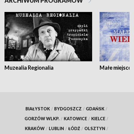
ARCHIWUM PROGRAMÓW
Muzealia Regionalia
Małe miejscow
BIAŁYSTOK
/
BYDGOSZCZ
/
GDAŃSK
/
GORZÓW WLKP.
/
KATOWICE
/
KIELCE
/
KRAKÓW
/
LUBLIN
/
ŁÓDŹ
/
OLSZTYN
/