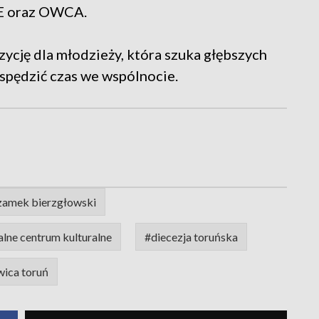
SE oraz OWCA.
cję dla młodzieży, która szuka głębszych
 spędzić czas we wspólnocie.
zamek bierzgłowski
alne centrum kulturalne
#diecezja toruńska
wica toruń