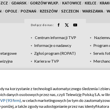
SZCZ
/
GDAŃSK
/
GORZÓW WLKP.
/
KATOWICE
/
KIELCE
/
KRA
N
/
OPOLE
/
POZNAŃ
/
RZESZÓW
/
SZCZECIN
/
WARSZAWA
/
W
Dołącz do nas:
Centrum informacji TVP
Naziemna
Informacje o nadawcy
Program d
zetargowe
Zgłoś program (ROPAT)
Serwis fo
wizyjna
Kariera w TVP
Merchandi
Polityka prywatności
Moje zgody
Pomoc
Biuro re
ody na korzystanie z technologii automatycznego śledzenia i zbie
 danych osobowych przez nas, czyli Telewizję Polską S.A. w likw
VP (93 firm)
, w celach marketingowych (w tym do zautomatyzow
 poniżej, a także zgody na udostępnianie przez nas identyfikator