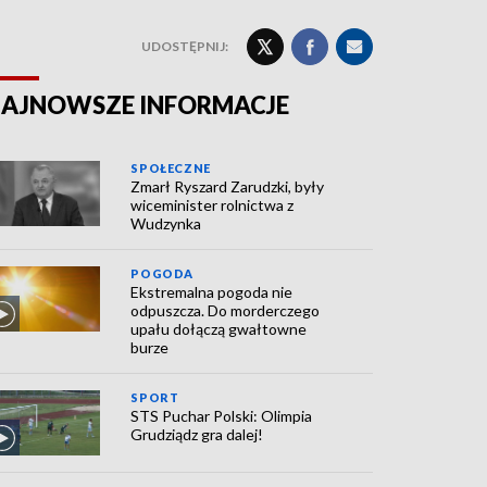
UDOSTĘPNIJ:
AJNOWSZE INFORMACJE
SPOŁECZNE
Zmarł Ryszard Zarudzki, były
wiceminister rolnictwa z
Wudzynka
POGODA
Ekstremalna pogoda nie
odpuszcza. Do morderczego
upału dołączą gwałtowne
burze
SPORT
STS Puchar Polski: Olimpia
Grudziądz gra dalej!