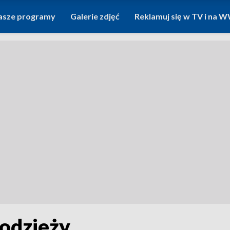
asze programy
Galerie zdjęć
Reklamuj się w TV i na
łodzieży