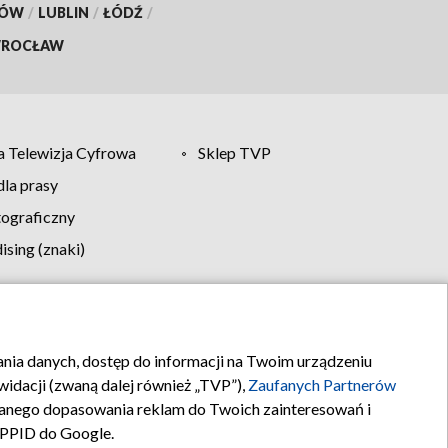
KÓW
/
LUBLIN
/
ŁÓDŹ
/
ROCŁAW
 Telewizja Cyfrowa
Sklep TVP
la prasy
tograficzny
sing (znaki)
klamy
Kontakt
rania danych, dostęp do informacji na Twoim urządzeniu
idacji (zwaną dalej również „TVP”),
Zaufanych Partnerów
anego dopasowania reklam do Twoich zainteresowań i
a PPID do Google.