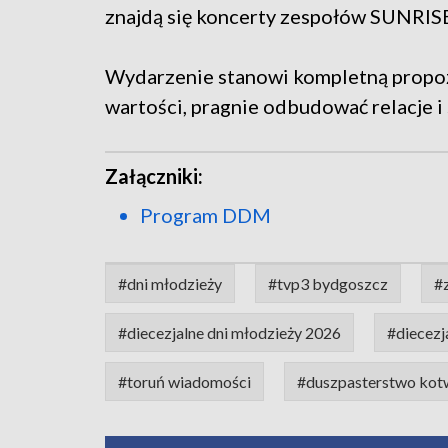
znajdą się koncerty zespołów SUNRI
Wydarzenie stanowi kompletną propozy
wartości, pragnie odbudować relacje i
Załączniki:
Program DDM
#dni młodzieży
#tvp3 bydgoszcz
#
#diecezjalne dni młodzieży 2026
#diecezj
#toruń wiadomości
#duszpasterstwo kot