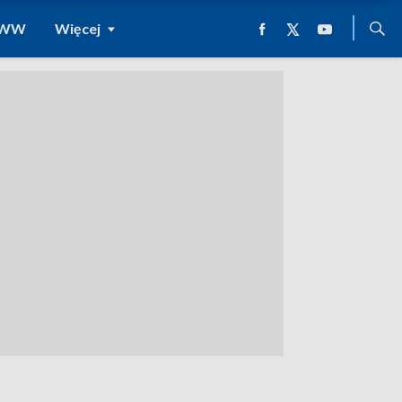
 WWW
Więcej