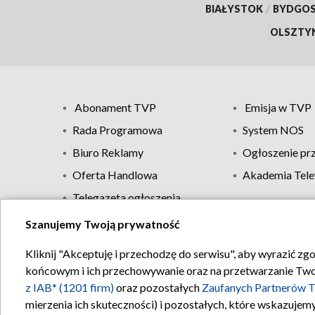
BIAŁYSTOK
/
BYDGO
OLSZTY
Abonament TVP
Emisja w TVP
Rada Programowa
System NOS
Biuro Reklamy
Ogłoszenie pr
Oferta Handlowa
Akademia Tele
Telegazeta ogłoszenia
Szanujemy Twoją prywatność
Regulamin TVP
Kliknij "Akceptuję i przechodzę do serwisu", aby wyrazić zg
końcowym i ich przechowywanie oraz na przetwarzanie Twoich
z IAB* (1201 firm)
oraz pozostałych
Zaufanych Partnerów T
mierzenia ich skuteczności) i pozostałych, które wskazujemy