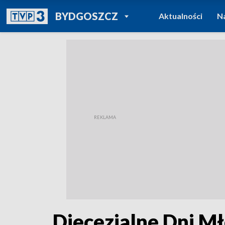
POWRÓT DO
BYDGOSZCZ
Aktualności
N
TVP REGIONY
Diecezjalne Dni M