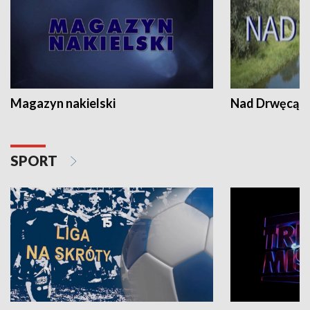
Magazyn nakielski
Nad Drwęcą
SPORT