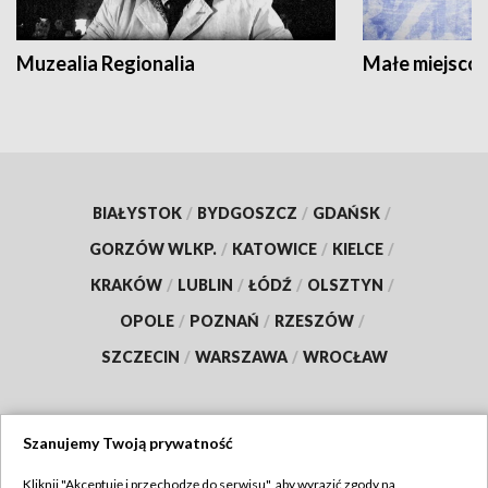
Muzealia Regionalia
Małe miejscow
BIAŁYSTOK
/
BYDGOSZCZ
/
GDAŃSK
/
GORZÓW WLKP.
/
KATOWICE
/
KIELCE
/
KRAKÓW
/
LUBLIN
/
ŁÓDŹ
/
OLSZTYN
/
OPOLE
/
POZNAŃ
/
RZESZÓW
/
SZCZECIN
/
WARSZAWA
/
WROCŁAW
Szanujemy Twoją prywatność
Dołącz do nas:
Kliknij "Akceptuję i przechodzę do serwisu", aby wyrazić zgody na