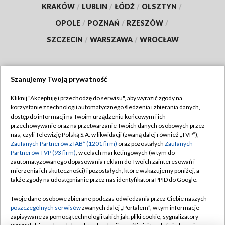
KRAKÓW
/
LUBLIN
/
ŁÓDŹ
/
OLSZTYN
/
OPOLE
/
POZNAŃ
/
RZESZÓW
/
SZCZECIN
/
WARSZAWA
/
WROCŁAW
Szanujemy Twoją prywatność
Dołącz do nas:
Kliknij "Akceptuję i przechodzę do serwisu", aby wyrazić zgody na
korzystanie z technologii automatycznego śledzenia i zbierania danych,
TVP
dostęp do informacji na Twoim urządzeniu końcowym i ich
Abonament TVP
przechowywanie oraz na przetwarzanie Twoich danych osobowych przez
Regulamin TVP
nas, czyli Telewizję Polską S.A. w likwidacji (zwaną dalej również „TVP”),
Emisja w TVP
Polityka prywatności
Zaufanych Partnerów z IAB* (1201 firm)
oraz pozostałych
Zaufanych
Partnerów TVP (93 firm)
, w celach marketingowych (w tym do
Centrum informacji TVP
Moje zgody
zautomatyzowanego dopasowania reklam do Twoich zainteresowań i
mierzenia ich skuteczności) i pozostałych, które wskazujemy poniżej, a
Naziemna Telewizja Cyfrowa
Pomoc
także zgody na udostępnianie przez nas identyfikatora PPID do Google.
Sklep TVP
Biuro reklamy
Twoje dane osobowe zbierane podczas odwiedzania przez Ciebie naszych
Rada Programowa
Kontakt
poszczególnych serwisów
zwanych dalej „Portalem”, w tym informacje
zapisywane za pomocą technologii takich jak: pliki cookie, sygnalizatory
System NOS