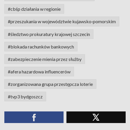
#cbśp działania w regionie
#przeszukania w województwie kujawsko‑pomorskim
#śledztwo prokuratury krajowej szczecin
#blokada rachunków bankowych
#zabezpieczenie mienia przez służby
#afera hazardowa influencerów
#zorganizowana grupa przestępcza loterie
#tvp3 bydgoszcz