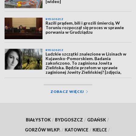
[wideo]
BYDGOSZCZ
Razili prądem, bili i grozili śmiercią. W
Toruniu rozpoczął się proces w sprawie
porwania w Grudziądzu
BYDGOSZCZ
Ludzkie szczątki znalezione w Lisinach w
Kujawsko-Pomorskiem. Badania
zakończono. To zaginiona Jowita
Zielińska. Będzie przełom w sprawie
zaginionej Jowity Zielińskiej? [zdjęcia,
wideo, aktualizacja]
ZOBACZ WIĘCEJ
BIAŁYSTOK
/
BYDGOSZCZ
/
GDAŃSK
/
GORZÓW WLKP.
/
KATOWICE
/
KIELCE
/