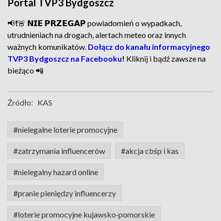
Portal TVP3 Bydgoszcz
📢❗🚨 𝗡𝗜𝗘 𝗣𝗥𝗭𝗘𝗚𝗔𝗣 powiadomień o wypadkach,
utrudnieniach na drogach, alertach meteo oraz innych
ważnych komunikatów.
Dołącz do kanału informacyjnego
TVP3 Bydgoszcz na Facebooku
!
Kliknij i bądź zawsze na
bieżąco 📲
Źródło:
KAS
#nielegalne loterie promocyjne
#zatrzymania influencerów
#akcja cbśp i kas
#nielegalny hazard online
#pranie pieniędzy influencerzy
#loterie promocyjne kujawsko‑pomorskie