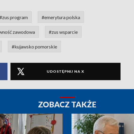
#zus program
#emerytura polska
wność zawodowa
#zus wsparcie
#kujawsko pomorskie
UDOSTĘPNIJ NA X
ZOBACZ TAKŻE