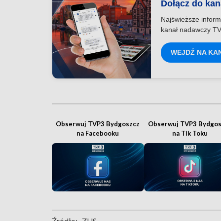
Dołącz do ka
Najświeższe inform
kanał nadawczy TV
WEJDŹ NA KA
Obserwuj TVP3 Bydgoszcz
Obserwuj TVP3 Bydgos
na Facebooku
na Tik Toku
Źródło:
ZUS