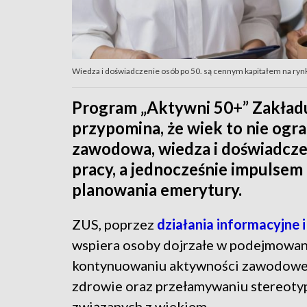
Wiedza i doświadczenie osób po 50. są cennym kapitałem na rynku
Program „Aktywni 50+” Zakład
przypomina, że wiek to nie ogran
zawodowa, wiedza i doświadcze
pracy, a jednocześnie impulsem
planowania emerytury.
ZUS, poprzez
działania informacyjne 
wspiera osoby dojrzałe w podejmowan
kontynuowaniu aktywności zawodowej
zdrowie oraz przełamywaniu stereot
związanych z wiekiem.