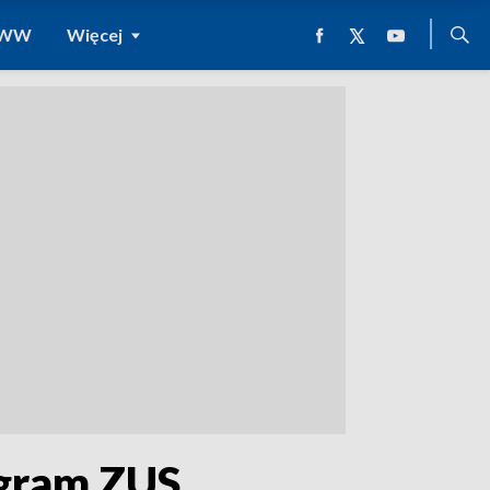
 WWW
Więcej
ogram ZUS