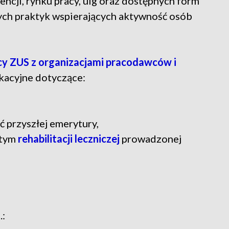
ncji, rynku pracy, ulg oraz dostępnych form
ych praktyk wspierających aktywność osób
y ZUS z organizacjami pracodawców i
ukacyjne dotyczące:
 przyszłej emerytury,
 tym
rehabilitacji leczniczej
prowadzonej
.: