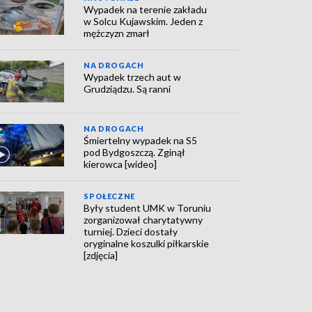
Wypadek na terenie zakładu
w Solcu Kujawskim. Jeden z
mężczyzn zmarł
NA DROGACH
Wypadek trzech aut w
Grudziądzu. Są ranni
NA DROGACH
Śmiertelny wypadek na S5
pod Bydgoszczą. Zginął
kierowca [wideo]
SPOŁECZNE
Były student UMK w Toruniu
zorganizował charytatywny
turniej. Dzieci dostały
oryginalne koszulki piłkarskie
[zdjęcia]