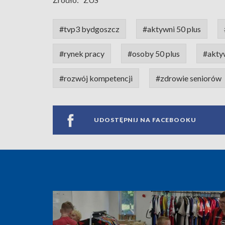
#tvp3 bydgoszcz
#aktywni 50 plus
#rynek pracy
#osoby 50 plus
#akty
#rozwój kompetencji
#zdrowie seniorów
UDOSTĘPNIJ NA FACEBOOKU