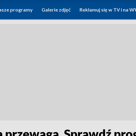
asze programy
Galerie zdjęć
Reklamuj się w TV i na
ja przewaga. Sprawdź pr