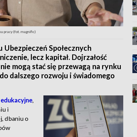
 pracy (fot. magnific)
u Ubezpieczeń Społecznych
iczenie, lecz kapitał. Dojrzałość
nie mogą stać się przewagą na rynku
 do dalszego rozwoju i świadomego
i edukacyjne
,
iu i
, dbaniu o
ypów