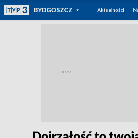
POWRÓT DO
BYDGOSZCZ
Aktualności
N
TVP REGIONY
Dojrzałość to two