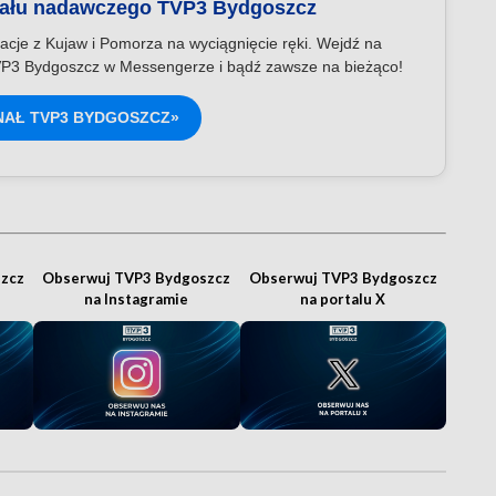
nału nadawczego TVP3 Bydgoszcz
acje z Kujaw i Pomorza na wyciągnięcie ręki. Wejdź na
P3 Bydgoszcz w Messengerze i bądź zawsze na bieżąco!
NAŁ TVP3 BYDGOSZCZ»
zcz
Obserwuj TVP3 Bydgoszcz
Obserwuj TVP3 Bydgoszcz
na Instagramie
na portalu X