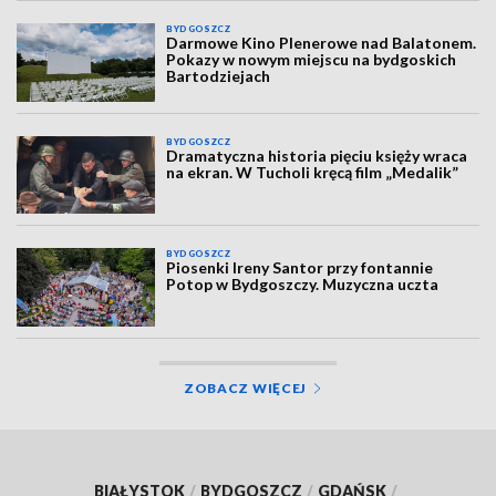
BYDGOSZCZ
Darmowe Kino Plenerowe nad Balatonem.
Pokazy w nowym miejscu na bydgoskich
Bartodziejach
BYDGOSZCZ
Dramatyczna historia pięciu księży wraca
na ekran. W Tucholi kręcą film „Medalik”
BYDGOSZCZ
Piosenki Ireny Santor przy fontannie
Potop w Bydgoszczy. Muzyczna uczta
ZOBACZ WIĘCEJ
BIAŁYSTOK
/
BYDGOSZCZ
/
GDAŃSK
/