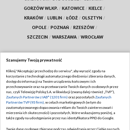
GORZÓW WLKP.
/
KATOWICE
/
KIELCE
/
KRAKÓW
/
LUBLIN
/
ŁÓDŹ
/
OLSZTYN
/
OPOLE
/
POZNAŃ
/
RZESZÓW
/
SZCZECIN
/
WARSZAWA
/
WROCŁAW
Szanujemy Twoją prywatność
Dołącz do nas:
Kliknij "Akceptuję i przechodzę do serwisu", aby wyrazić zgody na
korzystanie z technologii automatycznego śledzenia i zbierania danych,
TVP
dostęp do informacji na Twoim urządzeniu końcowym i ich
Abonament TVP
przechowywanie oraz na przetwarzanie Twoich danych osobowych przez
Regulamin TVP
nas, czyli Telewizję Polską S.A. w likwidacji (zwaną dalej również „TVP”),
Emisja w TVP
Polityka prywatności
Zaufanych Partnerów z IAB* (1201 firm)
oraz pozostałych
Zaufanych
Partnerów TVP (93 firm)
, w celach marketingowych (w tym do
Centrum informacji TVP
Moje zgody
zautomatyzowanego dopasowania reklam do Twoich zainteresowań i
mierzenia ich skuteczności) i pozostałych, które wskazujemy poniżej, a
Naziemna Telewizja Cyfrowa
Pomoc
także zgody na udostępnianie przez nas identyfikatora PPID do Google.
Sklep TVP
Biuro reklamy
Twoje dane osobowe zbierane podczas odwiedzania przez Ciebie naszych