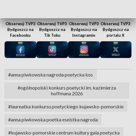
Obserwuj TVP3
Obserwuj TVP3
Obserwuj TVP3
Obserwuj TVP3
Bydgoszcz na
Bydgoszcz na
Bydgoszcz na
Bydgoszcz na
Facebooku
Tik Toku
Instagramie
portalu X
#anna piwkowska nagroda poetycka kos
#ogólnopolski konkurs poetycki im. kazimierza
hoffmana 2026
#laureatka konkursu poetyckiego kujawsko-pomorskie
#anna piwkowska poetka eseistka nagroda
#kujawsko-pomorskie centrum kultury gala poetycka