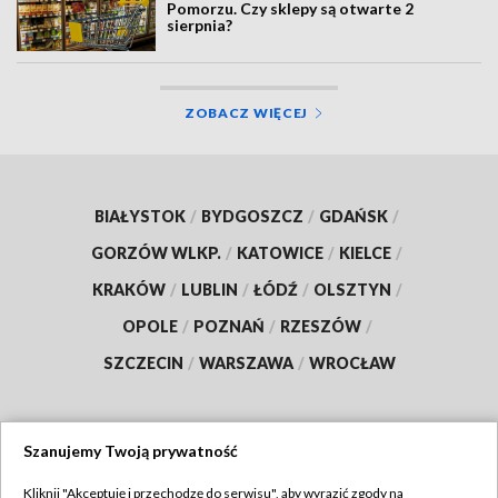
Pomorzu. Czy sklepy są otwarte 2
sierpnia?
ZOBACZ WIĘCEJ
BIAŁYSTOK
/
BYDGOSZCZ
/
GDAŃSK
/
GORZÓW WLKP.
/
KATOWICE
/
KIELCE
/
KRAKÓW
/
LUBLIN
/
ŁÓDŹ
/
OLSZTYN
/
OPOLE
/
POZNAŃ
/
RZESZÓW
/
SZCZECIN
/
WARSZAWA
/
WROCŁAW
Szanujemy Twoją prywatność
Dołącz do nas:
Kliknij "Akceptuję i przechodzę do serwisu", aby wyrazić zgody na