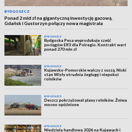
BYDGOSZCZ
Ponad 2 mld zł na gigantyczną inwestycję gazową.
Gdańsk i Gustorzyn połączy nowa magistrala
BYDGOSZCZ
Bydgoska Pesa wyprodukuje sześć
pociągów Elf3 dla Polregio. Kontrakt wart
ponad 270 mln zł
BYDGOSZCZ
Kujawsko-Pomorskie walczy z suszą. Niski
stan Wisły utrudnia żeglugę i niepokoi
rolników
BYDGOSZCZ
Deszcz pokrzyżował plany rolników. Żniwa
mocno opóźnione
BYDGOSZCZ
Niedziela handlowa 2026 na Kujawach i