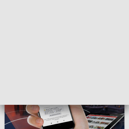
procedury związane z likwidacją ogniska
choroby
- informuje Wojciech Młynarek, wojewódzki lekarz
weterynarii w Bydgoszczy.