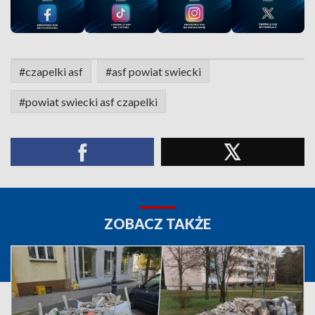
#czapelki asf
#asf powiat swiecki
#powiat swiecki asf czapelki
ZOBACZ TAKŻE