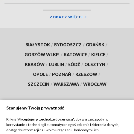
ZOBACZ WIĘCEJ
BIAŁYSTOK
/
BYDGOSZCZ
/
GDAŃSK
/
GORZÓW WLKP.
/
KATOWICE
/
KIELCE
/
KRAKÓW
/
LUBLIN
/
ŁÓDŹ
/
OLSZTYN
/
OPOLE
/
POZNAŃ
/
RZESZÓW
/
SZCZECIN
/
WARSZAWA
/
WROCŁAW
Szanujemy Twoją prywatność
Dołącz do nas:
Kliknij "Akceptuję i przechodzę do serwisu", aby wyrazić zgody na
korzystanie z technologii automatycznego śledzenia i zbierania danych,
TVP
dostęp do informacji na Twoim urządzeniu końcowym i ich