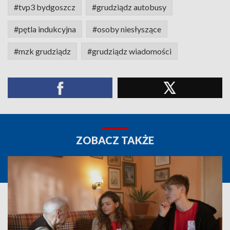
#tvp3 bydgoszcz
#grudziądz autobusy
#pętla indukcyjna
#osoby niesłyszące
#mzk grudziądz
#grudziądz wiadomości
ZOBACZ TAKŻE