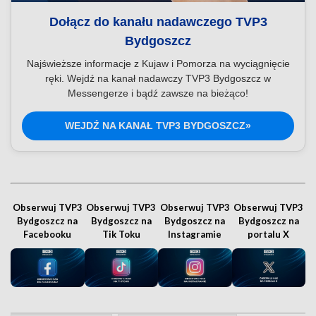
Dołącz do kanału nadawczego TVP3
Bydgoszcz
Najświeższe informacje z Kujaw i Pomorza na wyciągnięcie
ręki. Wejdź na kanał nadawczy TVP3 Bydgoszcz w
Messengerze i bądź zawsze na bieżąco!
WEJDŹ NA KANAŁ TVP3 BYDGOSZCZ»
Obserwuj TVP3
Obserwuj TVP3
Obserwuj TVP3
Obserwuj TVP3
Bydgoszcz na
Bydgoszcz na
Bydgoszcz na
Bydgoszcz na
Facebooku
Tik Toku
Instagramie
portalu X