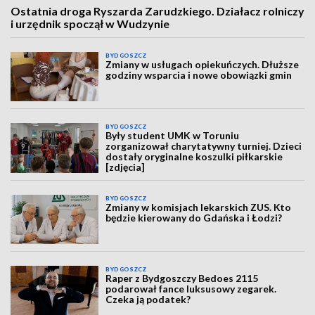
Ostatnia droga Ryszarda Zarudzkiego. Działacz rolniczy
i urzędnik spoczął w Wudzynie
BYDGOSZCZ
Zmiany w usługach opiekuńczych. Dłuższe
godziny wsparcia i nowe obowiązki gmin
BYDGOSZCZ
Były student UMK w Toruniu
zorganizował charytatywny turniej. Dzieci
dostały oryginalne koszulki piłkarskie
[zdjęcia]
BYDGOSZCZ
Zmiany w komisjach lekarskich ZUS. Kto
będzie kierowany do Gdańska i Łodzi?
BYDGOSZCZ
Raper z Bydgoszczy Bedoes 2115
podarował fance luksusowy zegarek.
Czeka ją podatek?