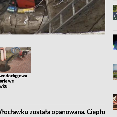
 wodociągowa
arię we
wku
 Włocławku została opanowana. Ciepło