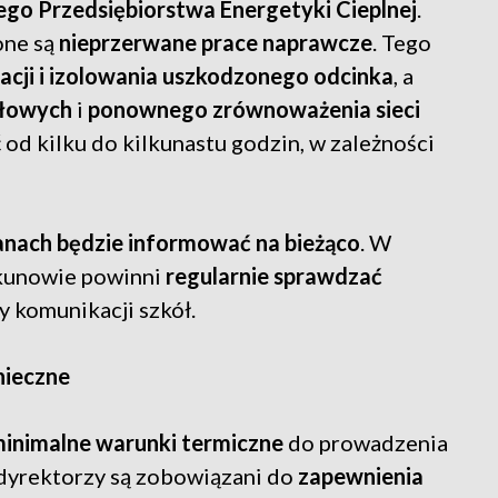
ego Przedsiębiorstwa Energetyki Cieplnej
.
one są
nieprzerwane prace naprawcze
. Tego
zacji i izolowania uszkodzonego odcinka
, a
yłowych
i
ponownego zrównoważenia sieci
ć od kilku do kilkunastu godzin, w zależności
anach będzie informować na bieżąco
. W
iekunowie powinni
regularnie sprawdzać
 komunikacji szkół.
nieczne
inimalne warunki termiczne
do prowadzenia
 dyrektorzy są zobowiązani do
zapewnienia