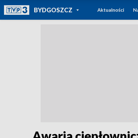
POWRÓT DO
BYDGOSZCZ
Aktualności
N
TVP REGIONY
Awaria ciepłownic