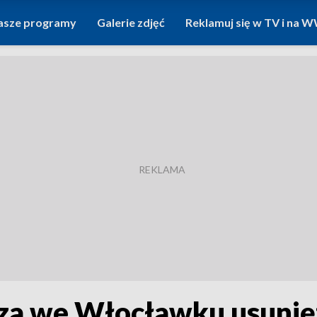
asze programy
Galerie zdjęć
Reklamuj się w TV i na
za we Włocławku usunię