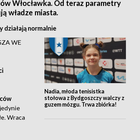
ców Włocławka. Od teraz parametry
ją władze miasta.
y działają normalnie
SZA WE
ci
Nadia, młoda tenisistka
stołowa z Bydgoszczy walczy z
ńców
guzem mózgu. Trwa zbiórka!
jedynie
łe. Wraca