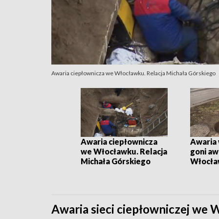
Awaria ciepłownicza we Włocławku. Relacja Michała Górskiego
Awaria ciepłownicza
Awaria
we Włocławku. Relacja
goni aw
Michała Górskiego
Włocła
Awaria sieci ciepłowniczej we