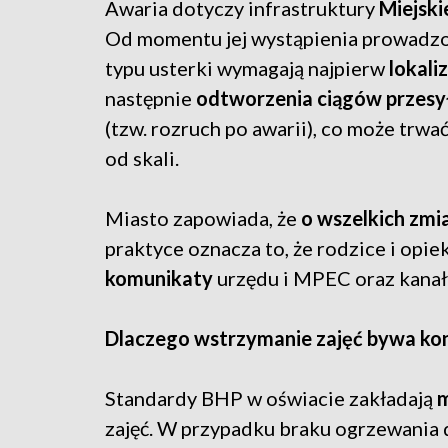
Awaria dotyczy infrastruktury
Miejski
Od momentu jej wystąpienia prowadz
typu usterki wymagają najpierw
lokali
następnie
odtworzenia ciągów przes
(tzw. rozruch po awarii), co może trwa
od skali.
Miasto zapowiada, że
o wszelkich zmi
praktyce oznacza to, że rodzice i op
komunikaty
urzędu i MPEC oraz kanały
Dlaczego wstrzymanie zajęć bywa ko
Standardy BHP w oświacie zakładają
m
zajęć. W przypadku braku ogrzewania