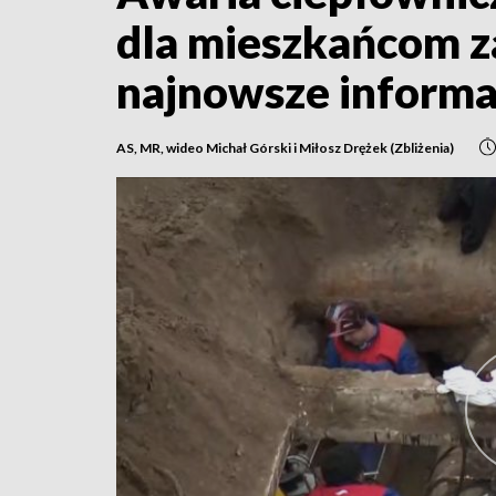
dla mieszkańcom za
najnowsze informa
AS, MR, wideo Michał Górski i Miłosz Drężek (Zbliżenia)