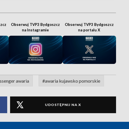
zcz
Obserwuj TVP3 Bydgoszcz
Obserwuj TVP3 Bydgoszcz
na Instagramie
na portalu X
ssenger awaria
#awaria kujawsko pomorskie
UDOSTĘPNIJ NA X