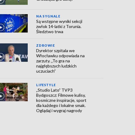
NA SYGNALE
Są wstępne wyniki sekcji
zwłok 14-latki z Torunia.
Śledztwo trwa
ZDROWIE
Dyrektor szpitala we
Włocławku odpowiada na
zarzuty. „To gra na
najgłębszych ludzkich
uczuciach”
LIFESTYLE
„Studio Lato” TVP3
Bydgoszcz: Filmowe kulisy,
kosmiczne inspiracje, sport
dla każdego i lokalne smak.
Oglądaj i wygraj nagrody