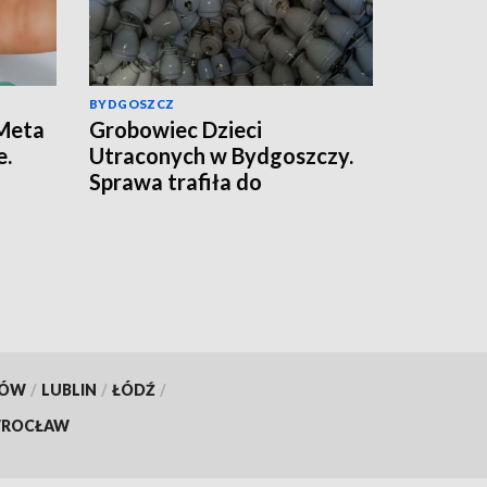
BYDGOSZCZ
 Meta
Grobowiec Dzieci
e.
Utraconych w Bydgoszczy.
Sprawa trafiła do
prokuratury
KÓW
/
LUBLIN
/
ŁÓDŹ
/
ROCŁAW