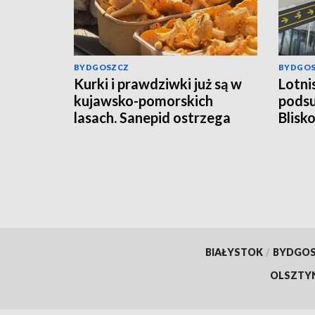
BYDGOSZCZ
BYDGO
Kurki i prawdziwki już są w
Lotni
kujawsko-pomorskich
pods
lasach. Sanepid ostrzega
Blisk
przed pomyłkami
pasa
BIAŁYSTOK
/
BYDGO
OLSZTY