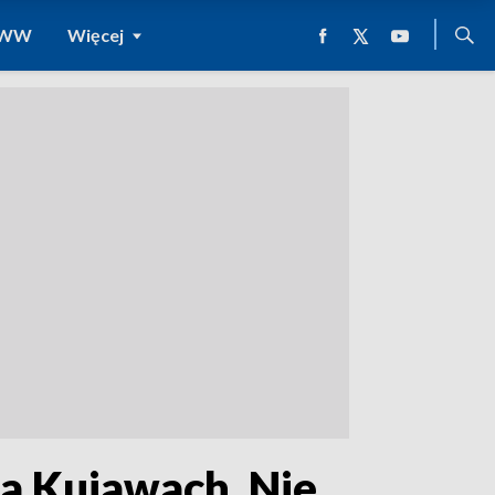
 WWW
Więcej
na Kujawach. Nie