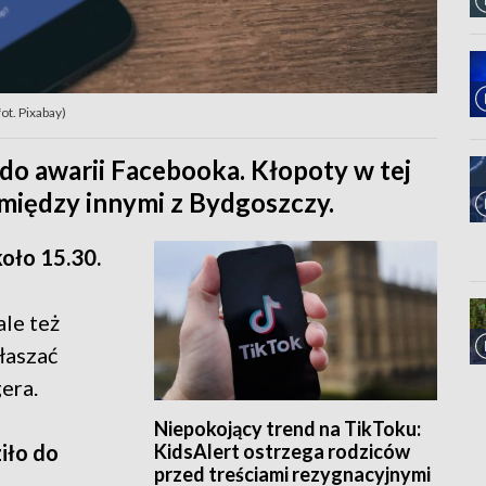
ot. Pixabay)
do awarii Facebooka. Kłopoty w tej
między innymi z Bydgoszczy.
oło 15.30.
ale też
głaszać
era.
Niepokojący trend na TikToku:
KidsAlert ostrzega rodziców
iło do
przed treściami rezygnacyjnymi