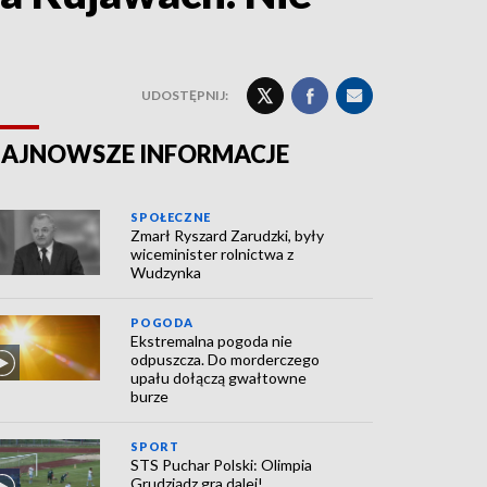
UDOSTĘPNIJ:
AJNOWSZE INFORMACJE
SPOŁECZNE
Zmarł Ryszard Zarudzki, były
wiceminister rolnictwa z
Wudzynka
POGODA
Ekstremalna pogoda nie
odpuszcza. Do morderczego
upału dołączą gwałtowne
burze
SPORT
STS Puchar Polski: Olimpia
Grudziądz gra dalej!