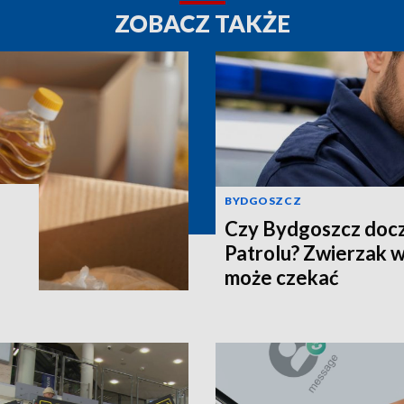
ZOBACZ TAKŻE
BYDGOSZCZ
Czy Bydgoszcz docz
Patrolu? Zwierzak w
może czekać