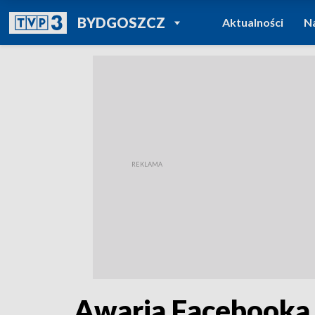
POWRÓT DO
BYDGOSZCZ
Aktualności
N
TVP REGIONY
Awaria Facebooka i