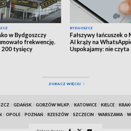
SZCZ
BYDGOSZCZ
sko w Bydgoszczy
Fałszywy łańcuszek o
umowało frekwencję.
AI krąży na WhatsAppi
o 200 tysięcy
Uspokajamy: nie czyta
żerów
prywatnych czatów
ZOBACZ WIĘCEJ
SZCZ
/
GDAŃSK
/
GORZÓW WLKP.
/
KATOWICE
/
KIELCE
/
KRA
N
/
OPOLE
/
POZNAŃ
/
RZESZÓW
/
SZCZECIN
/
WARSZAWA
/
W
Dołącz do nas: