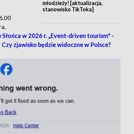
młodzieży! [aktualizacja,
stanowisko TikToka]
6.00
a.
łońca w 2026 r. „Event-driven tourism" -
y! Czy zjawisko będzie widoczne w Polsce?