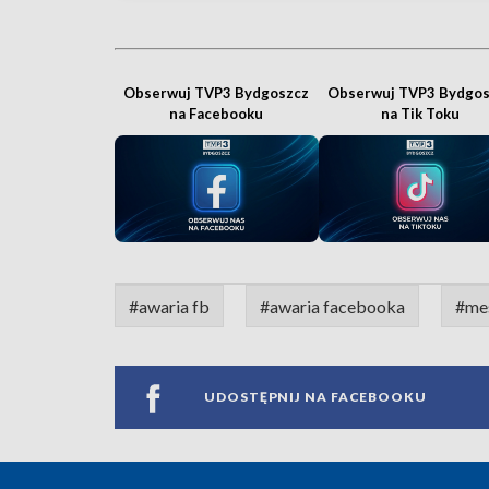
Obserwuj TVP3 Bydgoszcz
Obserwuj TVP3 Bydgos
na Facebooku
na Tik Toku
#awaria fb
#awaria facebooka
#me
UDOSTĘPNIJ NA FACEBOOKU