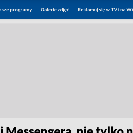
asze programy
Galerie zdjęć
Reklamuj się w TV i na
 Messengera, nie tylko 