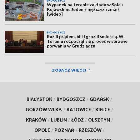
BYDGOSZCZ
Wypadek na terenie zakładu w Solcu
Kujawskim. Jeden z mężczyzn zmarł
[wideo]
BYDGOSZCZ
Razili prądem, bili i grozili śmiercią. W
Toruniu rozpoczął się proces w sprawie
porwania w Grudziądzu
ZOBACZ WIĘCEJ
BIAŁYSTOK
/
BYDGOSZCZ
/
GDAŃSK
/
GORZÓW WLKP.
/
KATOWICE
/
KIELCE
/
KRAKÓW
/
LUBLIN
/
ŁÓDŹ
/
OLSZTYN
/
OPOLE
/
POZNAŃ
/
RZESZÓW
/