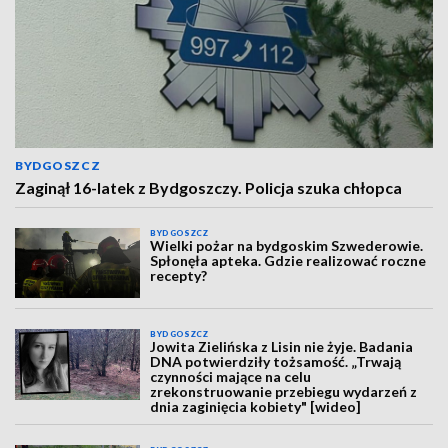
BYDGOSZCZ
Zaginął 16-latek z Bydgoszczy. Policja szuka chłopca
BYDGOSZCZ
Wielki pożar na bydgoskim Szwederowie.
Spłonęła apteka. Gdzie realizować roczne
recepty?
BYDGOSZCZ
Jowita Zielińska z Lisin nie żyje. Badania
DNA potwierdziły tożsamość. „Trwają
czynności mające na celu
zrekonstruowanie przebiegu wydarzeń z
dnia zaginięcia kobiety" [wideo]