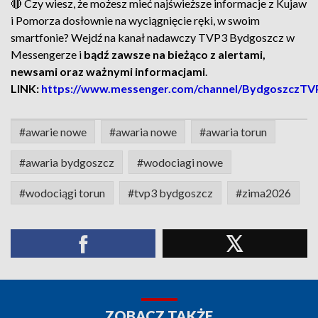
🔴 Czy wiesz, że możesz mieć najświeższe informacje z Kujaw
i Pomorza dosłownie na wyciągnięcie ręki, w swoim
smartfonie? Wejdź na kanał nadawczy TVP3 Bydgoszcz w
Messengerze i
bądź zawsze na bieżąco z alertami,
newsami oraz ważnymi informacjami
.
LINK:
https://www.messenger.com/channel/BydgoszczTV
#awarie nowe
#awaria nowe
#awaria torun
#awaria bydgoszcz
#wodociagi nowe
#wodociągi torun
#tvp3 bydgoszcz
#zima2026
ZOBACZ TAKŻE