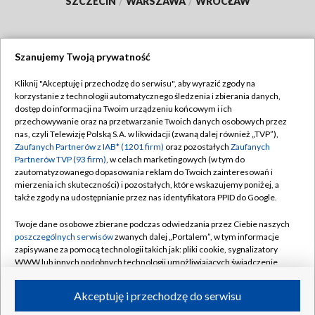
SZCZECIN
/
WARSZAWA
/
WROCŁAW
Szanujemy Twoją prywatność
Dołącz do nas:
Kliknij "Akceptuję i przechodzę do serwisu", aby wyrazić zgody na
korzystanie z technologii automatycznego śledzenia i zbierania danych,
TVP
dostęp do informacji na Twoim urządzeniu końcowym i ich
Abonament TVP
przechowywanie oraz na przetwarzanie Twoich danych osobowych przez
Regulamin TVP
nas, czyli Telewizję Polską S.A. w likwidacji (zwaną dalej również „TVP”),
Emisja w TVP
Zaufanych Partnerów z IAB* (1201 firm)
oraz pozostałych
Zaufanych
Polityka prywatności
Partnerów TVP (93 firm)
, w celach marketingowych (w tym do
Centrum informacji TVP
Moje zgody
zautomatyzowanego dopasowania reklam do Twoich zainteresowań i
mierzenia ich skuteczności) i pozostałych, które wskazujemy poniżej, a
Naziemna Telewizja Cyfrowa
Pomoc
także zgody na udostępnianie przez nas identyfikatora PPID do Google.
Sklep TVP
Biuro reklamy
Twoje dane osobowe zbierane podczas odwiedzania przez Ciebie naszych
Rada Programowa
poszczególnych serwisów
zwanych dalej „Portalem”, w tym informacje
Kontakt
zapisywane za pomocą technologii takich jak: pliki cookie, sygnalizatory
System NOS
WWW lub innych podobnych technologii umożliwiających świadczenie
dopasowanych i bezpiecznych usług, personalizację treści oraz reklam,
Informacje o nadawcy
Kanały
udostępnianie funkcji mediów społecznościowych oraz analizowanie
Akceptuję i przechodzę do serwisu
ruchu w Internecie.
Program dla prasy