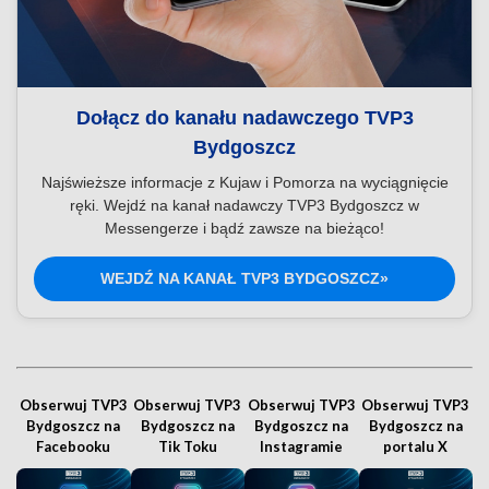
Dołącz do kanału nadawczego TVP3
Bydgoszcz
Najświeższe informacje z Kujaw i Pomorza na wyciągnięcie
ręki. Wejdź na kanał nadawczy TVP3 Bydgoszcz w
Messengerze i bądź zawsze na bieżąco!
WEJDŹ NA KANAŁ TVP3 BYDGOSZCZ»
Obserwuj TVP3
Obserwuj TVP3
Obserwuj TVP3
Obserwuj TVP3
Bydgoszcz na
Bydgoszcz na
Bydgoszcz na
Bydgoszcz na
Facebooku
Tik Toku
Instagramie
portalu X