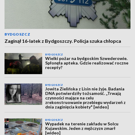
BYDGOSZCZ
Zaginął 16-latek z Bydgoszczy. Policja szuka chłopca
BYDGOSZCZ
Wielki pożar na bydgoskim Szwederowie.
Spłonęła apteka. Gdzie realizować roczne
recepty?
BYDGOSZCZ
Jowita Zielińska z Lisin nie żyje. Badania
DNA potwierdziły tożsamość. „Trwają
czynności mające na celu
zrekonstruowanie przebiegu wydarzeń z
dnia zaginięcia kobiety" [wideo]
BYDGOSZCZ
Wypadek na terenie zakładu w Solcu
Kujawskim. Jeden z mężczyzn zmarł
[wideo]