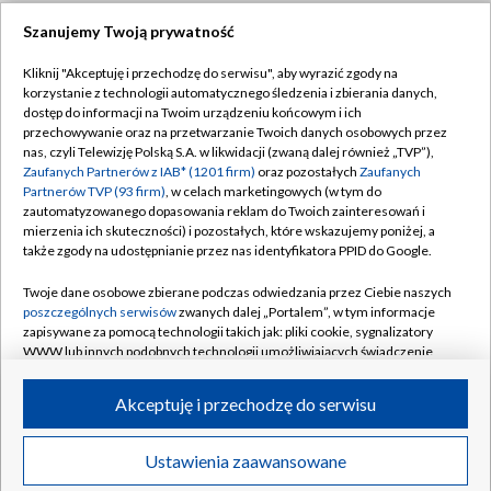
Szanujemy Twoją prywatność
Dołącz do nas:
Kliknij "Akceptuję i przechodzę do serwisu", aby wyrazić zgody na
korzystanie z technologii automatycznego śledzenia i zbierania danych,
TVP
dostęp do informacji na Twoim urządzeniu końcowym i ich
Abonament TVP
przechowywanie oraz na przetwarzanie Twoich danych osobowych przez
Regulamin TVP
nas, czyli Telewizję Polską S.A. w likwidacji (zwaną dalej również „TVP”),
Emisja w TVP
Zaufanych Partnerów z IAB* (1201 firm)
oraz pozostałych
Zaufanych
Polityka prywatności
Partnerów TVP (93 firm)
, w celach marketingowych (w tym do
Centrum informacji TVP
Moje zgody
zautomatyzowanego dopasowania reklam do Twoich zainteresowań i
mierzenia ich skuteczności) i pozostałych, które wskazujemy poniżej, a
Naziemna Telewizja Cyfrowa
Pomoc
także zgody na udostępnianie przez nas identyfikatora PPID do Google.
Sklep TVP
Biuro reklamy
Twoje dane osobowe zbierane podczas odwiedzania przez Ciebie naszych
Rada Programowa
poszczególnych serwisów
zwanych dalej „Portalem”, w tym informacje
Kontakt
zapisywane za pomocą technologii takich jak: pliki cookie, sygnalizatory
System NOS
WWW lub innych podobnych technologii umożliwiających świadczenie
dopasowanych i bezpiecznych usług, personalizację treści oraz reklam,
Informacje o nadawcy
Kanały
udostępnianie funkcji mediów społecznościowych oraz analizowanie
Akceptuję i przechodzę do serwisu
ruchu w Internecie.
Program dla prasy
©2026 Telewizja Polska S.A. w likwidacji
Biuro Reklamy
Twoje dane osobowe zbierane podczas odwiedzania przez Ciebie
Ustawienia zaawansowane
poszczególnych serwisów
na Portalu, takie jak adresy IP, identyfikatory
Ogłoszenie przetargowe