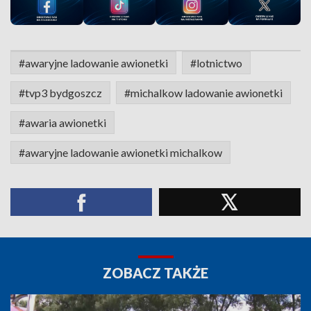
#awaryjne ladowanie awionetki
#lotnictwo
#tvp3 bydgoszcz
#michalkow ladowanie awionetki
#awaria awionetki
#awaryjne ladowanie awionetki michalkow
ZOBACZ TAKŻE