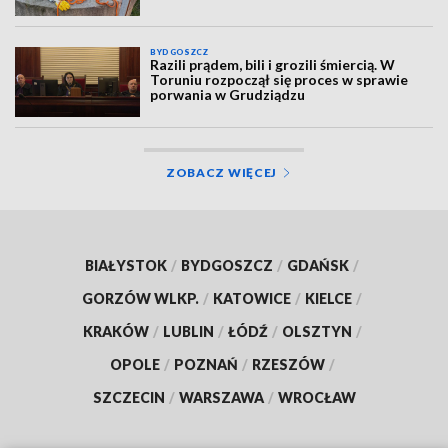
BYDGOSZCZ
Razili prądem, bili i grozili śmiercią. W
Toruniu rozpoczął się proces w sprawie
porwania w Grudziądzu
ZOBACZ WIĘCEJ
BIAŁYSTOK
/
BYDGOSZCZ
/
GDAŃSK
/
GORZÓW WLKP.
/
KATOWICE
/
KIELCE
/
KRAKÓW
/
LUBLIN
/
ŁÓDŹ
/
OLSZTYN
/
OPOLE
/
POZNAŃ
/
RZESZÓW
/
SZCZECIN
/
WARSZAWA
/
WROCŁAW