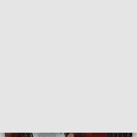
Dla rodzin przygotowano
gry edukacyjne, pokazy,
kreatywne
warsztaty oraz animacje. Uczestnicy podkreślali,
że wydarzenie było atrakcyjne również dla dzieci –
szczególnie ze względu na możliwość
obejrzenia wozu
strażackiego
i ambulansu.
Spotkanie zorganizowano jako otwarte wydarzenie dla
wszystkich chętnych.
OGLADAJ NASZE PROGRAMY:
Kod bezpieczeństwa