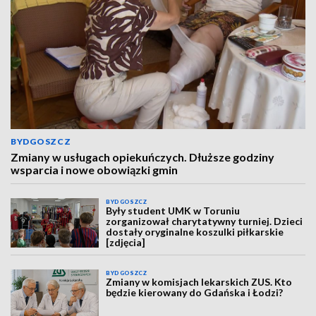
BYDGOSZCZ
Zmiany w usługach opiekuńczych. Dłuższe godziny
wsparcia i nowe obowiązki gmin
BYDGOSZCZ
Były student UMK w Toruniu
zorganizował charytatywny turniej. Dzieci
dostały oryginalne koszulki piłkarskie
[zdjęcia]
BYDGOSZCZ
Zmiany w komisjach lekarskich ZUS. Kto
będzie kierowany do Gdańska i Łodzi?