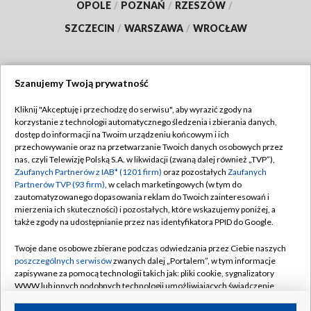
OPOLE
/
POZNAŃ
/
RZESZÓW
/
SZCZECIN
/
WARSZAWA
/
WROCŁAW
Szanujemy Twoją prywatność
Dołącz do nas:
Kliknij "Akceptuję i przechodzę do serwisu", aby wyrazić zgody na
korzystanie z technologii automatycznego śledzenia i zbierania danych,
TVP
dostęp do informacji na Twoim urządzeniu końcowym i ich
Abonament TVP
przechowywanie oraz na przetwarzanie Twoich danych osobowych przez
Regulamin TVP
nas, czyli Telewizję Polską S.A. w likwidacji (zwaną dalej również „TVP”),
Emisja w TVP
Polityka prywatności
Zaufanych Partnerów z IAB* (1201 firm)
oraz pozostałych
Zaufanych
Partnerów TVP (93 firm)
, w celach marketingowych (w tym do
Centrum informacji TVP
Moje zgody
zautomatyzowanego dopasowania reklam do Twoich zainteresowań i
mierzenia ich skuteczności) i pozostałych, które wskazujemy poniżej, a
Naziemna Telewizja Cyfrowa
Pomoc
także zgody na udostępnianie przez nas identyfikatora PPID do Google.
Sklep TVP
Biuro reklamy
Twoje dane osobowe zbierane podczas odwiedzania przez Ciebie naszych
Rada Programowa
Kontakt
poszczególnych serwisów
zwanych dalej „Portalem”, w tym informacje
zapisywane za pomocą technologii takich jak: pliki cookie, sygnalizatory
System NOS
WWW lub innych podobnych technologii umożliwiających świadczenie
dopasowanych i bezpiecznych usług, personalizację treści oraz reklam,
Informacje o nadawcy
Kanały
udostępnianie funkcji mediów społecznościowych oraz analizowanie