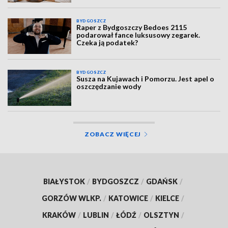
BYDGOSZCZ
Raper z Bydgoszczy Bedoes 2115
podarował fance luksusowy zegarek.
Czeka ją podatek?
BYDGOSZCZ
Susza na Kujawach i Pomorzu. Jest apel o
oszczędzanie wody
ZOBACZ WIĘCEJ
BIAŁYSTOK
/
BYDGOSZCZ
/
GDAŃSK
/
GORZÓW WLKP.
/
KATOWICE
/
KIELCE
/
KRAKÓW
/
LUBLIN
/
ŁÓDŹ
/
OLSZTYN
/