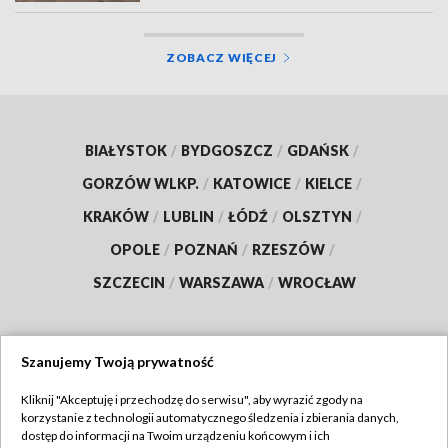
ZOBACZ WIĘCEJ
BIAŁYSTOK
/
BYDGOSZCZ
/
GDAŃSK
/
GORZÓW WLKP.
/
KATOWICE
/
KIELCE
/
KRAKÓW
/
LUBLIN
/
ŁÓDŹ
/
OLSZTYN
/
OPOLE
/
POZNAŃ
/
RZESZÓW
/
SZCZECIN
/
WARSZAWA
/
WROCŁAW
Szanujemy Twoją prywatność
Dołącz do nas:
Kliknij "Akceptuję i przechodzę do serwisu", aby wyrazić zgody na
korzystanie z technologii automatycznego śledzenia i zbierania danych,
TVP
dostęp do informacji na Twoim urządzeniu końcowym i ich