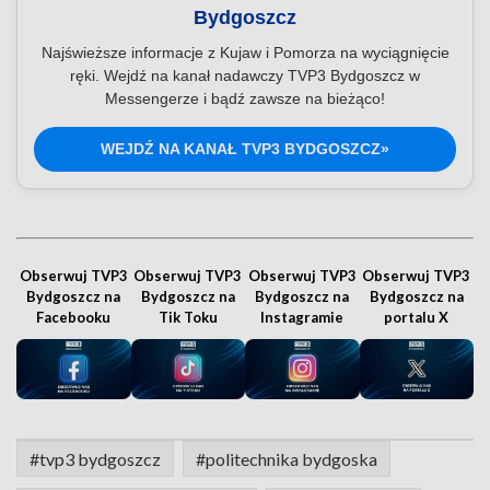
Bydgoszcz
Najświeższe informacje z Kujaw i Pomorza na wyciągnięcie
ręki. Wejdź na kanał nadawczy TVP3 Bydgoszcz w
Messengerze i bądź zawsze na bieżąco!
WEJDŹ NA KANAŁ TVP3 BYDGOSZCZ»
Obserwuj TVP3
Obserwuj TVP3
Obserwuj TVP3
Obserwuj TVP3
Bydgoszcz na
Bydgoszcz na
Bydgoszcz na
Bydgoszcz na
Facebooku
Tik Toku
Instagramie
portalu X
#tvp3 bydgoszcz
#politechnika bydgoska