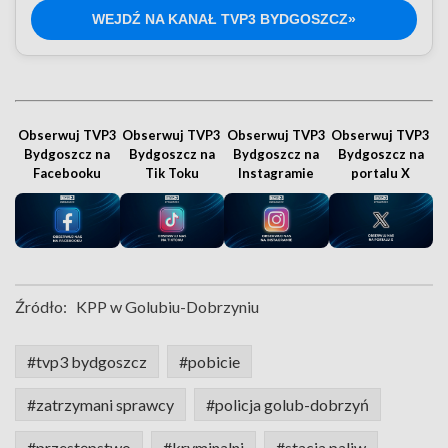
WEJDŹ NA KANAŁ TVP3 BYDGOSZCZ»
Obserwuj TVP3
Obserwuj TVP3
Obserwuj TVP3
Obserwuj TVP3
Bydgoszcz na
Bydgoszcz na
Bydgoszcz na
Bydgoszcz na
Facebooku
Tik Toku
Instagramie
portalu X
Źródło:
KPP w Golubiu-Dobrzyniu
#tvp3 bydgoszcz
#pobicie
#zatrzymani sprawcy
#policja golub-dobrzyń
#przestępstwo
#kryminalni
#stacja paliw