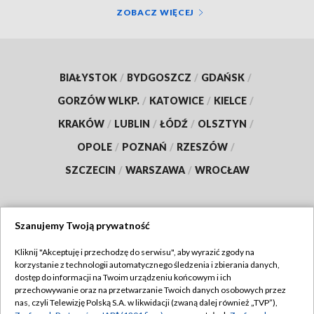
ZOBACZ WIĘCEJ
BIAŁYSTOK
/
BYDGOSZCZ
/
GDAŃSK
/
GORZÓW WLKP.
/
KATOWICE
/
KIELCE
/
KRAKÓW
/
LUBLIN
/
ŁÓDŹ
/
OLSZTYN
/
OPOLE
/
POZNAŃ
/
RZESZÓW
/
SZCZECIN
/
WARSZAWA
/
WROCŁAW
Szanujemy Twoją prywatność
Dołącz do nas:
Kliknij "Akceptuję i przechodzę do serwisu", aby wyrazić zgody na
korzystanie z technologii automatycznego śledzenia i zbierania danych,
TVP
dostęp do informacji na Twoim urządzeniu końcowym i ich
Abonament TVP
przechowywanie oraz na przetwarzanie Twoich danych osobowych przez
Regulamin TVP
nas, czyli Telewizję Polską S.A. w likwidacji (zwaną dalej również „TVP”),
Emisja w TVP