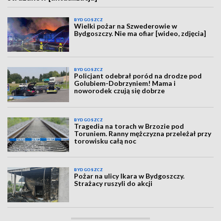
BYDGOSZCZ
Wielki pożar na Szwederowie w
Bydgoszczy. Nie ma ofiar [wideo, zdjęcia]
BYDGOSZCZ
Policjant odebrał poród na drodze pod
Golubiem-Dobrzyniem! Mama i
noworodek czują się dobrze
BYDGOSZCZ
Tragedia na torach w Brzozie pod
Toruniem. Ranny mężczyzna przeleżał przy
torowisku całą noc
BYDGOSZCZ
Pożar na ulicy Ikara w Bydgoszczy.
Strażacy ruszyli do akcji