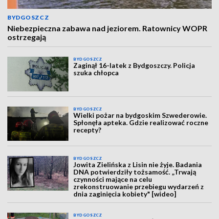
BYDGOSZCZ
Niebezpieczna zabawa nad jeziorem. Ratownicy WOPR
ostrzegają
BYDGOSZCZ
Zaginął 16-latek z Bydgoszczy. Policja
szuka chłopca
BYDGOSZCZ
Wielki pożar na bydgoskim Szwederowie.
Spłonęła apteka. Gdzie realizować roczne
recepty?
BYDGOSZCZ
Jowita Zielińska z Lisin nie żyje. Badania
DNA potwierdziły tożsamość. „Trwają
czynności mające na celu
zrekonstruowanie przebiegu wydarzeń z
dnia zaginięcia kobiety" [wideo]
BYDGOSZCZ