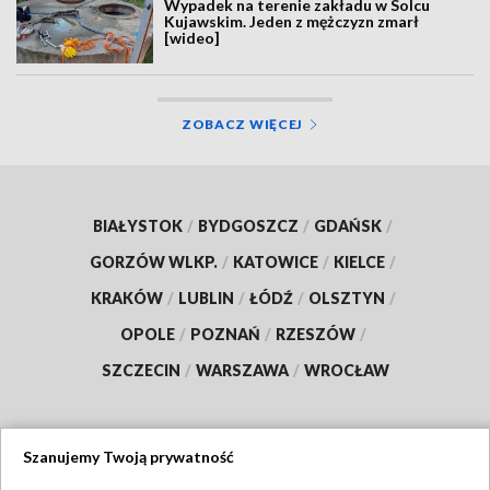
Wypadek na terenie zakładu w Solcu
Kujawskim. Jeden z mężczyzn zmarł
[wideo]
ZOBACZ WIĘCEJ
BIAŁYSTOK
/
BYDGOSZCZ
/
GDAŃSK
/
GORZÓW WLKP.
/
KATOWICE
/
KIELCE
/
KRAKÓW
/
LUBLIN
/
ŁÓDŹ
/
OLSZTYN
/
OPOLE
/
POZNAŃ
/
RZESZÓW
/
SZCZECIN
/
WARSZAWA
/
WROCŁAW
Szanujemy Twoją prywatność
Dołącz do nas: