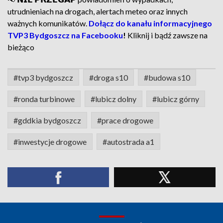
utrudnieniach na drogach, alertach meteo oraz innych
ważnych komunikatów.
Dołącz do kanału informacyjnego
TVP3 Bydgoszcz na Facebooku
!
Kliknij i bądź zawsze na
bieżąco
#tvp3 bydgoszcz
#droga s10
#budowa s10
#ronda turbinowe
#lubicz dolny
#lubicz górny
#gddkia bydgoszcz
#prace drogowe
#inwestycje drogowe
#autostrada a1