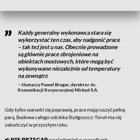
kontraktu.
Każdy generalny wykonawca stara się
wykorzystać ten czas, aby nadgonić prace
– tak też jest u nas. Obecnie prowadzone
są głównie prace zbrojeniowe na
obiektach mostowych, które mogą być
wykonywane niezależnie od temperatury
na zewnątrz
– tłumaczy Paweł Bruger, dyrektor ds.
Komunikacji Korporacyjnej Mirbud S.A.
Gdy tylko warunki się poprawią, prace mają ruszyć pełną
parą. Budowa całego odcinka Bydgoszcz-Toruń ma się
zakończyć w przyszłym roku.
📢 𝗡𝗜𝗘 𝗣𝗥𝗭𝗘𝗚𝗔𝗣 powiadomień o wypadkach,