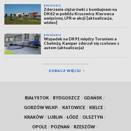
BYDGOSZCZ
Zderzenie ciężarówki z kombajnem na
DK62 w pobliżu Kruszwicy. Kierowca
uwięziony, LPR w akcji [aktualizacja,
wideo]
BYDGOSZCZ
Wypadek na DK91 między Toruniem a
Chełmżą. Kamper zderzył się czołowo z
autem (aktualizacja)
ZOBACZ WIĘCEJ
BIAŁYSTOK
/
BYDGOSZCZ
/
GDAŃSK
/
GORZÓW WLKP.
/
KATOWICE
/
KIELCE
/
KRAKÓW
/
LUBLIN
/
ŁÓDŹ
/
OLSZTYN
/
OPOLE
/
POZNAŃ
/
RZESZÓW
/