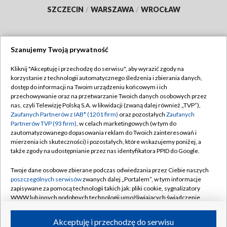
SZCZECIN
/
WARSZAWA
/
WROCŁAW
Szanujemy Twoją prywatność
Dołącz do nas:
Kliknij "Akceptuję i przechodzę do serwisu", aby wyrazić zgody na
korzystanie z technologii automatycznego śledzenia i zbierania danych,
TVP
dostęp do informacji na Twoim urządzeniu końcowym i ich
Abonament TVP
przechowywanie oraz na przetwarzanie Twoich danych osobowych przez
Regulamin TVP
nas, czyli Telewizję Polską S.A. w likwidacji (zwaną dalej również „TVP”),
Emisja w TVP
Polityka prywatności
Zaufanych Partnerów z IAB* (1201 firm)
oraz pozostałych
Zaufanych
Partnerów TVP (93 firm)
, w celach marketingowych (w tym do
Centrum informacji TVP
Moje zgody
zautomatyzowanego dopasowania reklam do Twoich zainteresowań i
mierzenia ich skuteczności) i pozostałych, które wskazujemy poniżej, a
Naziemna Telewizja Cyfrowa
Pomoc
także zgody na udostępnianie przez nas identyfikatora PPID do Google.
Sklep TVP
Biuro reklamy
Twoje dane osobowe zbierane podczas odwiedzania przez Ciebie naszych
Rada Programowa
Kontakt
poszczególnych serwisów
zwanych dalej „Portalem”, w tym informacje
zapisywane za pomocą technologii takich jak: pliki cookie, sygnalizatory
System NOS
WWW lub innych podobnych technologii umożliwiających świadczenie
dopasowanych i bezpiecznych usług, personalizację treści oraz reklam,
Informacje o nadawcy
Kanały
udostępnianie funkcji mediów społecznościowych oraz analizowanie
Akceptuję i przechodzę do serwisu
ruchu w Internecie.
Program dla prasy