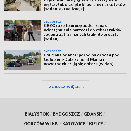
mężczyźni, przejęte kilogramy narkotyków
[wideo, aktualizacja]
BYDGOSZCZ
CBZC rozbiło grupę podejrzaną o
udostępnianie narzędzi do cyberataków.
Jeden z zatrzymanych trafił do aresztu
[wideo]
BYDGOSZCZ
Policjant odebrał poród na drodze pod
Golubiem-Dobrzyniem! Mama i
noworodek czują się dobrze [wideo]
ZOBACZ WIĘCEJ
BIAŁYSTOK
/
BYDGOSZCZ
/
GDAŃSK
/
GORZÓW WLKP.
/
KATOWICE
/
KIELCE
/