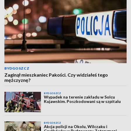
BYDGOSZCZ
Zaginął mieszkaniec Pakości. Czy widziałeś tego
mężczyznę?
BYDGOSZCZ
Wypadek na terenie zakładu w Solcu
Kujawskim. Poszkodowani są w szpitalu
BYDGOSZCZ
Akcja policji na Okolu, Wilczaku i
Czyżkówku w Bydgoszczy. Zatrzymani