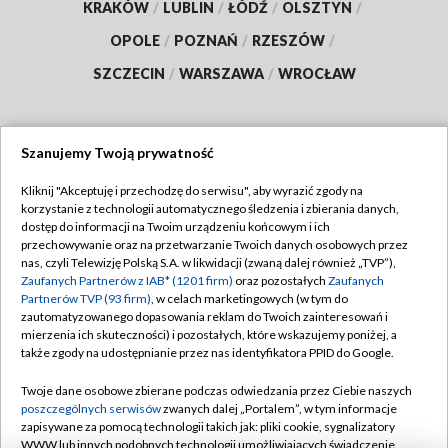
KRAKÓW
/
LUBLIN
/
ŁÓDŹ
/
OLSZTYN
/
OPOLE
/
POZNAŃ
/
RZESZÓW
/
SZCZECIN
/
WARSZAWA
/
WROCŁAW
Szanujemy Twoją prywatność
Dołącz do nas:
Kliknij "Akceptuję i przechodzę do serwisu", aby wyrazić zgody na
korzystanie z technologii automatycznego śledzenia i zbierania danych,
TVP
dostęp do informacji na Twoim urządzeniu końcowym i ich
Abonament TVP
przechowywanie oraz na przetwarzanie Twoich danych osobowych przez
Regulamin TVP
nas, czyli Telewizję Polską S.A. w likwidacji (zwaną dalej również „TVP”),
Emisja w TVP
Polityka prywatności
Zaufanych Partnerów z IAB* (1201 firm)
oraz pozostałych
Zaufanych
Partnerów TVP (93 firm)
, w celach marketingowych (w tym do
Centrum informacji TVP
Moje zgody
zautomatyzowanego dopasowania reklam do Twoich zainteresowań i
mierzenia ich skuteczności) i pozostałych, które wskazujemy poniżej, a
Naziemna Telewizja Cyfrowa
Pomoc
także zgody na udostępnianie przez nas identyfikatora PPID do Google.
Sklep TVP
Biuro reklamy
Twoje dane osobowe zbierane podczas odwiedzania przez Ciebie naszych
Rada Programowa
Kontakt
poszczególnych serwisów
zwanych dalej „Portalem”, w tym informacje
zapisywane za pomocą technologii takich jak: pliki cookie, sygnalizatory
System NOS
WWW lub innych podobnych technologii umożliwiających świadczenie