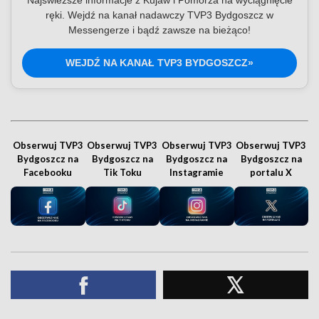
Najświeższe informacje z Kujaw i Pomorza na wyciągnięcie
ręki. Wejdź na kanał nadawczy TVP3 Bydgoszcz w
Messengerze i bądź zawsze na bieżąco!
WEJDŹ NA KANAŁ TVP3 BYDGOSZCZ»
Obserwuj TVP3
Obserwuj TVP3
Obserwuj TVP3
Obserwuj TVP3
Bydgoszcz na
Bydgoszcz na
Bydgoszcz na
Bydgoszcz na
Facebooku
Tik Toku
Instagramie
portalu X