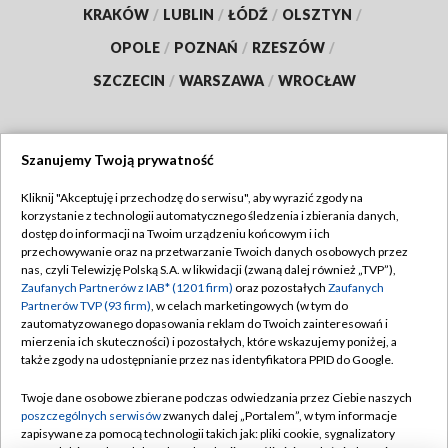
KRAKÓW
/
LUBLIN
/
ŁÓDŹ
/
OLSZTYN
/
OPOLE
/
POZNAŃ
/
RZESZÓW
/
SZCZECIN
/
WARSZAWA
/
WROCŁAW
Szanujemy Twoją prywatność
Dołącz do nas:
Kliknij "Akceptuję i przechodzę do serwisu", aby wyrazić zgody na
korzystanie z technologii automatycznego śledzenia i zbierania danych,
TVP
dostęp do informacji na Twoim urządzeniu końcowym i ich
Abonament TVP
przechowywanie oraz na przetwarzanie Twoich danych osobowych przez
Regulamin TVP
nas, czyli Telewizję Polską S.A. w likwidacji (zwaną dalej również „TVP”),
Emisja w TVP
Polityka prywatności
Zaufanych Partnerów z IAB* (1201 firm)
oraz pozostałych
Zaufanych
Partnerów TVP (93 firm)
, w celach marketingowych (w tym do
Centrum informacji TVP
Moje zgody
zautomatyzowanego dopasowania reklam do Twoich zainteresowań i
mierzenia ich skuteczności) i pozostałych, które wskazujemy poniżej, a
Naziemna Telewizja Cyfrowa
Pomoc
także zgody na udostępnianie przez nas identyfikatora PPID do Google.
Sklep TVP
Biuro reklamy
Twoje dane osobowe zbierane podczas odwiedzania przez Ciebie naszych
Rada Programowa
Kontakt
poszczególnych serwisów
zwanych dalej „Portalem”, w tym informacje
zapisywane za pomocą technologii takich jak: pliki cookie, sygnalizatory
System NOS