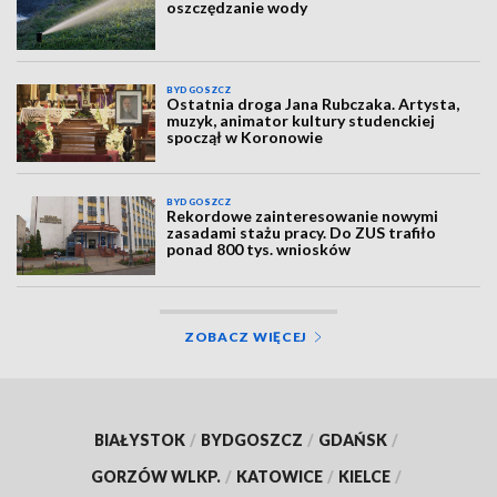
oszczędzanie wody
BYDGOSZCZ
Ostatnia droga Jana Rubczaka. Artysta,
muzyk, animator kultury studenckiej
spoczął w Koronowie
BYDGOSZCZ
Rekordowe zainteresowanie nowymi
zasadami stażu pracy. Do ZUS trafiło
ponad 800 tys. wniosków
ZOBACZ WIĘCEJ
BIAŁYSTOK
/
BYDGOSZCZ
/
GDAŃSK
/
GORZÓW WLKP.
/
KATOWICE
/
KIELCE
/