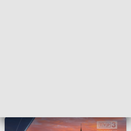
Toruniu.
Władze miasta podkreślają, że
inwestycja ma poprawić
bezpieczeństwo drogowe
, a informacje o jej realizacji były
wcześniej przekazywane mieszkańcom.
– Osobiście informowałem o tym mieszkańców i
rozmawialiśmy na ten temat. Miejski Zarząd Dróg również
prowadził konsultacje i był w tej sprawie na Rudaku
dwukrotnie, a nawet trzykrotnie – mówi Paweł Gulewski,
prezydent Torunia.
Łączny koszt budowy ronda wyniesie blisko
3 miliony
złotych
. Zakończenie inwestycji planowane jest do końca
roku.