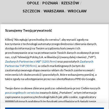
OPOLE
/
POZNAŃ
/
RZESZÓW
/
SZCZECIN
/
WARSZAWA
/
WROCŁAW
Szanujemy Twoją prywatność
Dołącz do nas:
Kliknij "Akceptuję i przechodzę do serwisu", aby wyrazić zgody na
korzystanie z technologii automatycznego śledzenia i zbierania danych,
TVP
dostęp do informacji na Twoim urządzeniu końcowym i ich
Abonament TVP
przechowywanie oraz na przetwarzanie Twoich danych osobowych przez
Regulamin TVP
nas, czyli Telewizję Polską S.A. w likwidacji (zwaną dalej również „TVP”),
Emisja w TVP
Polityka prywatności
Zaufanych Partnerów z IAB* (1201 firm)
oraz pozostałych
Zaufanych
Partnerów TVP (93 firm)
, w celach marketingowych (w tym do
Centrum informacji TVP
Moje zgody
zautomatyzowanego dopasowania reklam do Twoich zainteresowań i
mierzenia ich skuteczności) i pozostałych, które wskazujemy poniżej, a
Naziemna Telewizja Cyfrowa
Pomoc
także zgody na udostępnianie przez nas identyfikatora PPID do Google.
Sklep TVP
Biuro reklamy
Twoje dane osobowe zbierane podczas odwiedzania przez Ciebie naszych
Rada Programowa
Kontakt
poszczególnych serwisów
zwanych dalej „Portalem”, w tym informacje
zapisywane za pomocą technologii takich jak: pliki cookie, sygnalizatory
System NOS
WWW lub innych podobnych technologii umożliwiających świadczenie
dopasowanych i bezpiecznych usług, personalizację treści oraz reklam,
Informacje o nadawcy
Kanały