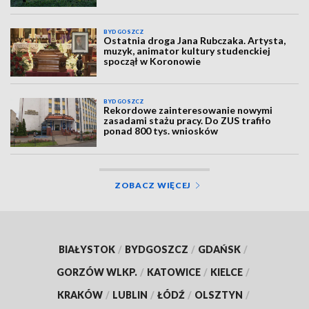
BYDGOSZCZ
Ostatnia droga Jana Rubczaka. Artysta,
muzyk, animator kultury studenckiej
spoczął w Koronowie
BYDGOSZCZ
Rekordowe zainteresowanie nowymi
zasadami stażu pracy. Do ZUS trafiło
ponad 800 tys. wniosków
ZOBACZ WIĘCEJ
BIAŁYSTOK
/
BYDGOSZCZ
/
GDAŃSK
/
GORZÓW WLKP.
/
KATOWICE
/
KIELCE
/
KRAKÓW
/
LUBLIN
/
ŁÓDŹ
/
OLSZTYN
/