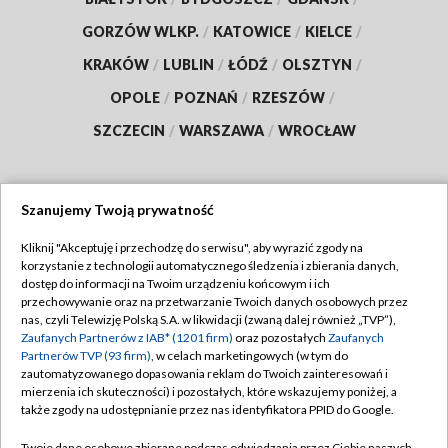
GORZÓW WLKP.
/
KATOWICE
/
KIELCE
/
KRAKÓW
/
LUBLIN
/
ŁÓDŹ
/
OLSZTYN
/
OPOLE
/
POZNAŃ
/
RZESZÓW
/
SZCZECIN
/
WARSZAWA
/
WROCŁAW
Szanujemy Twoją prywatność
Dołącz do nas:
Kliknij "Akceptuję i przechodzę do serwisu", aby wyrazić zgody na
korzystanie z technologii automatycznego śledzenia i zbierania danych,
TVP
dostęp do informacji na Twoim urządzeniu końcowym i ich
Abonament TVP
przechowywanie oraz na przetwarzanie Twoich danych osobowych przez
Regulamin TVP
nas, czyli Telewizję Polską S.A. w likwidacji (zwaną dalej również „TVP”),
Emisja w TVP
Polityka prywatności
Zaufanych Partnerów z IAB* (1201 firm)
oraz pozostałych
Zaufanych
Partnerów TVP (93 firm)
, w celach marketingowych (w tym do
Centrum informacji TVP
Moje zgody
zautomatyzowanego dopasowania reklam do Twoich zainteresowań i
mierzenia ich skuteczności) i pozostałych, które wskazujemy poniżej, a
Naziemna Telewizja Cyfrowa
Pomoc
także zgody na udostępnianie przez nas identyfikatora PPID do Google.
Sklep TVP
Biuro reklamy
Twoje dane osobowe zbierane podczas odwiedzania przez Ciebie naszych