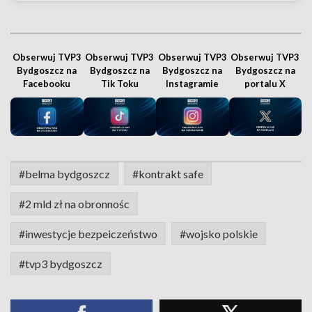
Obserwuj TVP3
Obserwuj TVP3
Obserwuj TVP3
Obserwuj TVP3
Bydgoszcz na
Bydgoszcz na
Bydgoszcz na
Bydgoszcz na
Facebooku
Tik Toku
Instagramie
portalu X
#belma bydgoszcz
#kontrakt safe
#2 mld zł na obronnośc
#inwestycje bezpeiczeństwo
#wojsko polskie
#tvp3 bydgoszcz