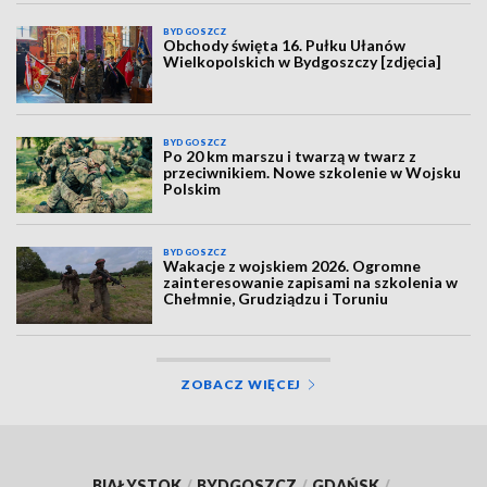
BYDGOSZCZ
Obchody święta 16. Pułku Ułanów
Wielkopolskich w Bydgoszczy [zdjęcia]
BYDGOSZCZ
Po 20 km marszu i twarzą w twarz z
przeciwnikiem. Nowe szkolenie w Wojsku
Polskim
BYDGOSZCZ
Wakacje z wojskiem 2026. Ogromne
zainteresowanie zapisami na szkolenia w
Chełmnie, Grudziądzu i Toruniu
ZOBACZ WIĘCEJ
BIAŁYSTOK
/
BYDGOSZCZ
/
GDAŃSK
/