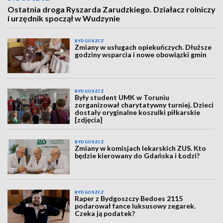
Ostatnia droga Ryszarda Zarudzkiego. Działacz rolniczy
i urzędnik spoczął w Wudzynie
BYDGOSZCZ
Zmiany w usługach opiekuńczych. Dłuższe
godziny wsparcia i nowe obowiązki gmin
BYDGOSZCZ
Były student UMK w Toruniu
zorganizował charytatywny turniej. Dzieci
dostały oryginalne koszulki piłkarskie
[zdjęcia]
BYDGOSZCZ
Zmiany w komisjach lekarskich ZUS. Kto
będzie kierowany do Gdańska i Łodzi?
BYDGOSZCZ
Raper z Bydgoszczy Bedoes 2115
podarował fance luksusowy zegarek.
Czeka ją podatek?