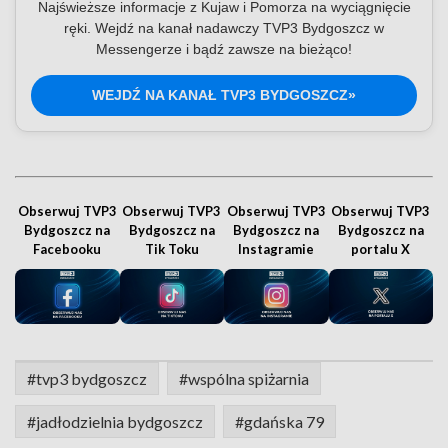
Najświeższe informacje z Kujaw i Pomorza na wyciągnięcie
ręki. Wejdź na kanał nadawczy TVP3 Bydgoszcz w
Messengerze i bądź zawsze na bieżąco!
WEJDŹ NA KANAŁ TVP3 BYDGOSZCZ»
Obserwuj TVP3
Obserwuj TVP3
Obserwuj TVP3
Obserwuj TVP3
Bydgoszcz na
Bydgoszcz na
Bydgoszcz na
Bydgoszcz na
Facebooku
Tik Toku
Instagramie
portalu X
#tvp3 bydgoszcz
#wspólna spiżarnia
#jadłodzielnia bydgoszcz
#gdańska 79