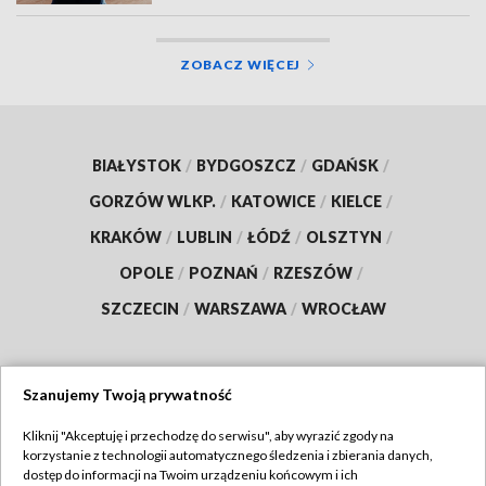
ZOBACZ WIĘCEJ
BIAŁYSTOK
/
BYDGOSZCZ
/
GDAŃSK
/
GORZÓW WLKP.
/
KATOWICE
/
KIELCE
/
KRAKÓW
/
LUBLIN
/
ŁÓDŹ
/
OLSZTYN
/
OPOLE
/
POZNAŃ
/
RZESZÓW
/
SZCZECIN
/
WARSZAWA
/
WROCŁAW
Szanujemy Twoją prywatność
Dołącz do nas:
Kliknij "Akceptuję i przechodzę do serwisu", aby wyrazić zgody na
korzystanie z technologii automatycznego śledzenia i zbierania danych,
TVP
dostęp do informacji na Twoim urządzeniu końcowym i ich