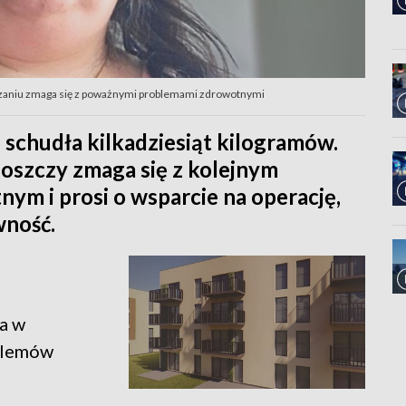
udzaniu zmaga się z poważnymi problemami zdrowotnymi
schudła kilkadziesiąt kilogramów.
oszczy zmaga się z kolejnym
 i prosi o wsparcie na operację,
wność.
a w
oblemów