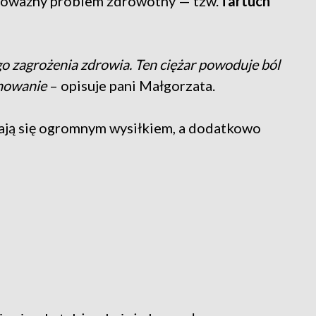
ę poważny problem zdrowotny — tzw.
fartuch
nego zagrożenia zdrowia. Ten ciężar powoduje ból
onowanie
– opisuje pani Małgorzata.
tają się ogromnym wysiłkiem, a dodatkowo