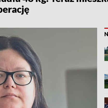
perację
N