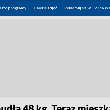
asze programy
Galerie zdjęć
Reklamuj się w TV i na
hudła 48 kg. Teraz mies