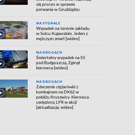
się proces w sprawie
porwania w Grudziądzu
NA SYGNALE
Wypadek na terenie zakładu
w Solcu Kujawskim. Jeden z
mężczyzn zmarł [wideo]
NA DROGACH
Śmiertelny wypadek na S5
pod Bydgoszczą. Zginął
kierowca [wideo]
NA DROGACH
Zderzenie ciężarówki z
kombajnem na DK62 w
pobliżu Kruszwicy. Kierowca
uwięziony, LPR w akcji
[aktualizacja, wideo]