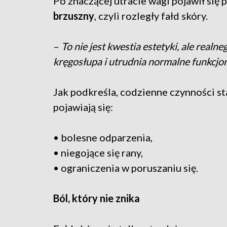
Po znaczącej utracie wagi pojawił si
brzuszny
, czyli rozległy fałd skóry.
–
To nie jest kwestia estetyki, ale real
kręgosłupa i utrudnia normalne funkcj
Jak podkreśla, codzienne czynności s
pojawiają się:
• bolesne odparzenia,
• niegojące się rany,
• ograniczenia w poruszaniu się.
Ból, który nie znika