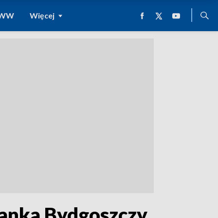
 WWW
Więcej
zkanka Bydgoszczy