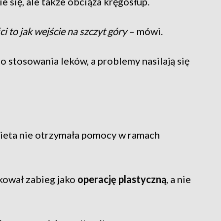
e się, ale także obciąża kręgosłup.
i to jak wejście na szczyt góry
– mówi.
 stosowania leków, a problemy nasilają się
eta nie otrzymała pomocy w ramach
kował zabieg jako
operację plastyczną
, a nie