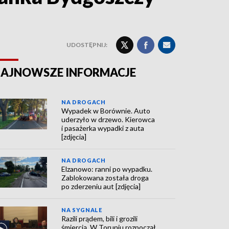
UDOSTĘPNIJ:
AJNOWSZE INFORMACJE
NA DROGACH
Wypadek w Borównie. Auto
uderzyło w drzewo. Kierowca
i pasażerka wypadki z auta
[zdjęcia]
NA DROGACH
Elzanowo: ranni po wypadku.
Zablokowana została droga
po zderzeniu aut [zdjęcia]
NA SYGNALE
Razili prądem, bili i grozili
śmiercią. W Toruniu rozpoczął