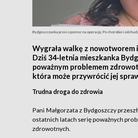
Bydgoszczanka prosi o pomoc na operację. Po chorobie i odch
Wygrała walkę z nowotworem i 
Dziś 34‑letnia mieszkanka Bydg
poważnym problemem zdrowotnym
która może przywrócić jej spra
Trudna droga do zdrowia
Pani Małgorzata z Bydgoszczy przeszł
ostatnich latach serię poważnych pr
zdrowotnych.