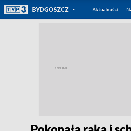
POWRÓT DO
BYDGOSZCZ
Aktualności
N
TVP REGIONY
Pokonała raka i sc