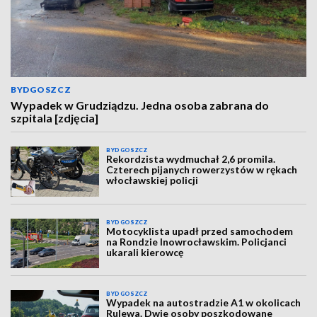
BYDGOSZCZ
Wypadek w Grudziądzu. Jedna osoba zabrana do
szpitala [zdjęcia]
BYDGOSZCZ
Rekordzista wydmuchał 2,6 promila.
Czterech pijanych rowerzystów w rękach
włocławskiej policji
BYDGOSZCZ
Motocyklista upadł przed samochodem
na Rondzie Inowrocławskim. Policjanci
ukarali kierowcę
BYDGOSZCZ
Wypadek na autostradzie A1 w okolicach
Rulewa. Dwie osoby poszkodowane