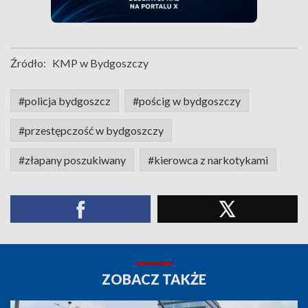
Źródło:
KMP w Bydgoszczy
#policja bydgoszcz
#pościg w bydgoszczy
#przestępczość w bydgoszczy
#złapany poszukiwany
#kierowca z narkotykami
ZOBACZ TAKŻE