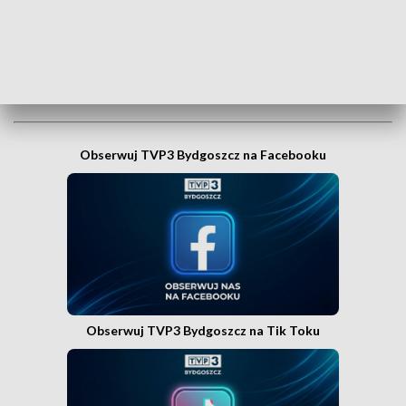
Bydgoszcz w Messengerze!
.
WEJDŹ NA KANAŁ TVP3 BYDGOSZCZ»
Obserwuj TVP3 Bydgoszcz na Facebooku
Obserwuj TVP3 Bydgoszcz na Tik Toku