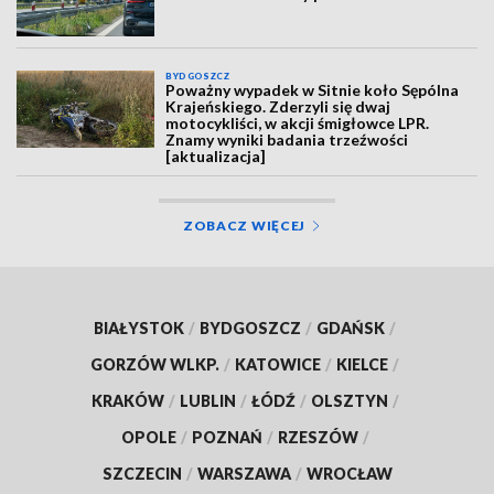
BYDGOSZCZ
Poważny wypadek w Sitnie koło Sępólna
Krajeńskiego. Zderzyli się dwaj
motocykliści, w akcji śmigłowce LPR.
Znamy wyniki badania trzeźwości
[aktualizacja]
ZOBACZ WIĘCEJ
BIAŁYSTOK
/
BYDGOSZCZ
/
GDAŃSK
/
GORZÓW WLKP.
/
KATOWICE
/
KIELCE
/
KRAKÓW
/
LUBLIN
/
ŁÓDŹ
/
OLSZTYN
/
OPOLE
/
POZNAŃ
/
RZESZÓW
/
SZCZECIN
/
WARSZAWA
/
WROCŁAW