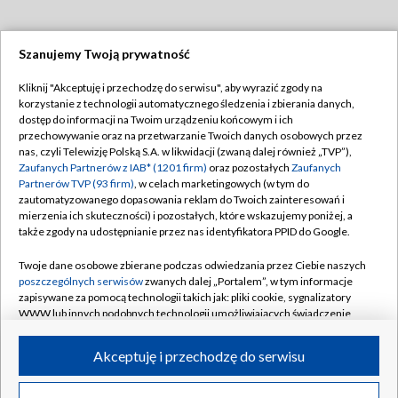
Szanujemy Twoją prywatność
Dołącz do nas:
Kliknij "Akceptuję i przechodzę do serwisu", aby wyrazić zgody na
korzystanie z technologii automatycznego śledzenia i zbierania danych,
TVP
dostęp do informacji na Twoim urządzeniu końcowym i ich
Abonament TVP
przechowywanie oraz na przetwarzanie Twoich danych osobowych przez
Regulamin TVP
nas, czyli Telewizję Polską S.A. w likwidacji (zwaną dalej również „TVP”),
Emisja w TVP
Polityka prywatności
Zaufanych Partnerów z IAB* (1201 firm)
oraz pozostałych
Zaufanych
Partnerów TVP (93 firm)
, w celach marketingowych (w tym do
Centrum informacji TVP
Moje zgody
zautomatyzowanego dopasowania reklam do Twoich zainteresowań i
mierzenia ich skuteczności) i pozostałych, które wskazujemy poniżej, a
Naziemna Telewizja Cyfrowa
Pomoc
także zgody na udostępnianie przez nas identyfikatora PPID do Google.
Sklep TVP
Biuro reklamy
Twoje dane osobowe zbierane podczas odwiedzania przez Ciebie naszych
Rada Programowa
Kontakt
poszczególnych serwisów
zwanych dalej „Portalem”, w tym informacje
zapisywane za pomocą technologii takich jak: pliki cookie, sygnalizatory
System NOS
WWW lub innych podobnych technologii umożliwiających świadczenie
dopasowanych i bezpiecznych usług, personalizację treści oraz reklam,
Informacje o nadawcy
Kanały
udostępnianie funkcji mediów społecznościowych oraz analizowanie
Akceptuję i przechodzę do serwisu
ruchu w Internecie.
Program dla prasy
©2026 Telewizja Polska S.A. w likwidacji
Biuro Reklamy
Twoje dane osobowe zbierane podczas odwiedzania przez Ciebie