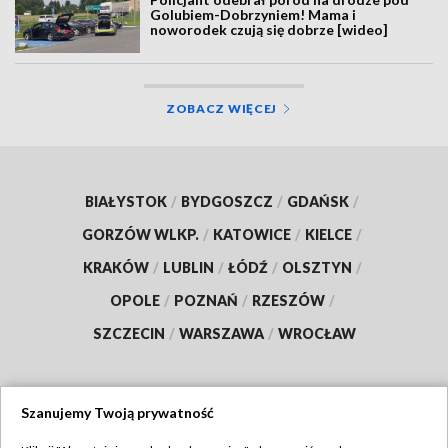
Golubiem-Dobrzyniem! Mama i
noworodek czują się dobrze [wideo]
ZOBACZ WIĘCEJ
BIAŁYSTOK
/
BYDGOSZCZ
/
GDAŃSK
/
GORZÓW WLKP.
/
KATOWICE
/
KIELCE
/
KRAKÓW
/
LUBLIN
/
ŁÓDŹ
/
OLSZTYN
/
OPOLE
/
POZNAŃ
/
RZESZÓW
/
SZCZECIN
/
WARSZAWA
/
WROCŁAW
Szanujemy Twoją prywatność
Dołącz do nas: