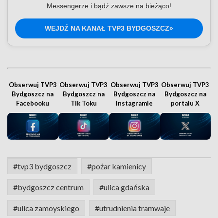
Messengerze i bądź zawsze na bieżąco!
WEJDŹ NA KANAŁ TVP3 BYDGOSZCZ»
Obserwuj TVP3
Obserwuj TVP3
Obserwuj TVP3
Obserwuj TVP3
Bydgoszcz na
Bydgoszcz na
Bydgoszcz na
Bydgoszcz na
Facebooku
Tik Toku
Instagramie
portalu X
#tvp3 bydgoszcz
#pożar kamienicy
#bydgoszcz centrum
#ulica gdańska
#ulica zamoyskiego
#utrudnienia tramwaje