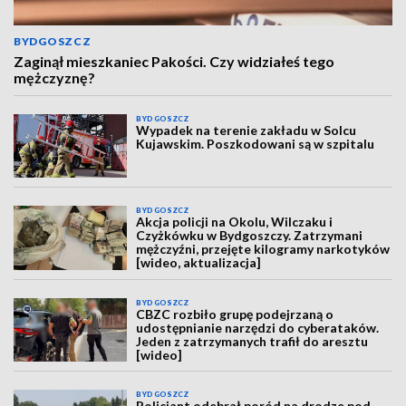
BYDGOSZCZ
Zaginął mieszkaniec Pakości. Czy widziałeś tego
mężczyznę?
BYDGOSZCZ
Wypadek na terenie zakładu w Solcu
Kujawskim. Poszkodowani są w szpitalu
BYDGOSZCZ
Akcja policji na Okolu, Wilczaku i
Czyżkówku w Bydgoszczy. Zatrzymani
mężczyźni, przejęte kilogramy narkotyków
[wideo, aktualizacja]
BYDGOSZCZ
CBZC rozbiło grupę podejrzaną o
udostępnianie narzędzi do cyberataków.
Jeden z zatrzymanych trafił do aresztu
[wideo]
BYDGOSZCZ
Policjant odebrał poród na drodze pod