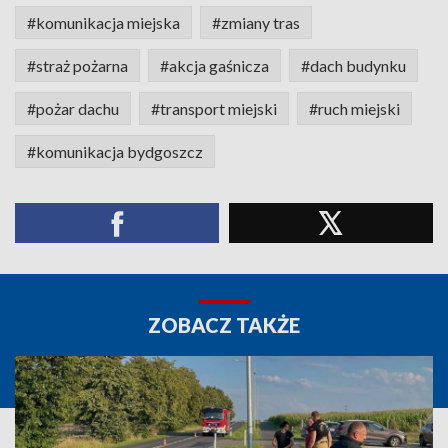
#komunikacja miejska
#zmiany tras
#straż pożarna
#akcja gaśnicza
#dach budynku
#pożar dachu
#transport miejski
#ruch miejski
#komunikacja bydgoszcz
ZOBACZ TAKŻE