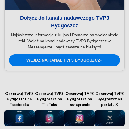
Dołącz do kanału nadawczego TVP3
Bydgoszcz
Najświeższe informacje z Kujaw i Pomorza na wyciągnięcie
ręki. Wejdź na kanał nadawczy TVP3 Bydgoszcz w
Messengerze i bądź zawsze na bieżąco!
WEJDŹ NA KANAŁ TVP3 BYDGOSZCZ»
Obserwuj TVP3
Obserwuj TVP3
Obserwuj TVP3
Obserwuj TVP3
Bydgoszcz na
Bydgoszcz na
Bydgoszcz na
Bydgoszcz na
Facebooku
Tik Toku
Instagramie
portalu X