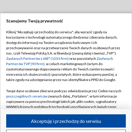
Szanujemy Twoją prywatność
Dołącz do nas:
Kliknij "Akceptuję i przechodzę do serwisu", aby wyrazić zgody na
korzystanie z technologii automatycznego śledzenia i zbierania danych,
TVP
dostęp do informacji na Twoim urządzeniu końcowym i ich
Abonament TVP
przechowywanie oraz na przetwarzanie Twoich danych osobowych przez
Regulamin TVP
nas, czyli Telewizję Polską S.A. w likwidacji (zwaną dalej również „TVP”),
Emisja w TVP
Polityka prywatności
Zaufanych Partnerów z IAB* (1201 firm)
oraz pozostałych
Zaufanych
Partnerów TVP (93 firm)
, w celach marketingowych (w tym do
Centrum informacji TVP
Moje zgody
zautomatyzowanego dopasowania reklam do Twoich zainteresowań i
mierzenia ich skuteczności) i pozostałych, które wskazujemy poniżej, a
Naziemna Telewizja Cyfrowa
Pomoc
także zgody na udostępnianie przez nas identyfikatora PPID do Google.
Sklep TVP
Biuro reklamy
Twoje dane osobowe zbierane podczas odwiedzania przez Ciebie naszych
Rada Programowa
Kontakt
poszczególnych serwisów
zwanych dalej „Portalem”, w tym informacje
zapisywane za pomocą technologii takich jak: pliki cookie, sygnalizatory
System NOS
WWW lub innych podobnych technologii umożliwiających świadczenie
dopasowanych i bezpiecznych usług, personalizację treści oraz reklam,
Informacje o nadawcy
Kanały
udostępnianie funkcji mediów społecznościowych oraz analizowanie
Akceptuję i przechodzę do serwisu
ruchu w Internecie.
Program dla prasy
©2026 Telewizja Polska S.A. w likwidacji