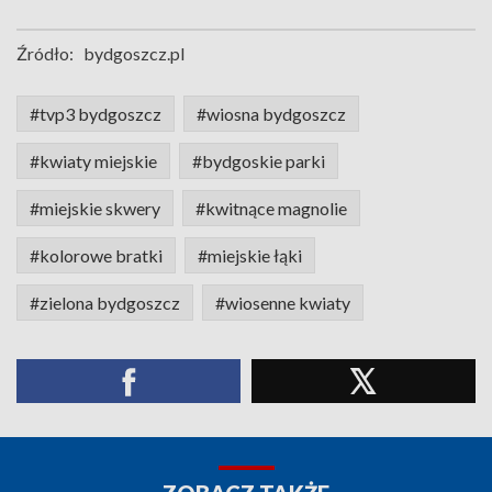
Źródło:
bydgoszcz.pl
#tvp3 bydgoszcz
#wiosna bydgoszcz
#kwiaty miejskie
#bydgoskie parki
#miejskie skwery
#kwitnące magnolie
#kolorowe bratki
#miejskie łąki
#zielona bydgoszcz
#wiosenne kwiaty