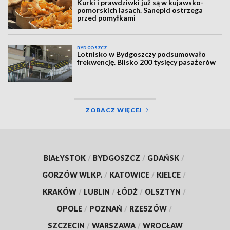
Kurki i prawdziwki już są w kujawsko-
pomorskich lasach. Sanepid ostrzega
przed pomyłkami
BYDGOSZCZ
Lotnisko w Bydgoszczy podsumowało
frekwencję. Blisko 200 tysięcy pasażerów
ZOBACZ WIĘCEJ
BIAŁYSTOK
/
BYDGOSZCZ
/
GDAŃSK
/
GORZÓW WLKP.
/
KATOWICE
/
KIELCE
/
KRAKÓW
/
LUBLIN
/
ŁÓDŹ
/
OLSZTYN
/
OPOLE
/
POZNAŃ
/
RZESZÓW
/
SZCZECIN
/
WARSZAWA
/
WROCŁAW