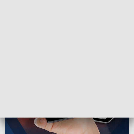
owady mogły się w nich rozwijać. Zarośnięte trawniki
zatrzymują wodę
schładzając otoczenie
.