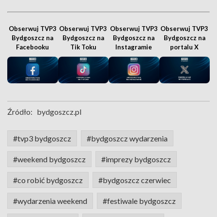
Obserwuj TVP3
Obserwuj TVP3
Obserwuj TVP3
Obserwuj TVP3
Bydgoszcz na
Bydgoszcz na
Bydgoszcz na
Bydgoszcz na
Facebooku
Tik Toku
Instagramie
portalu X
Źródło:
bydgoszcz.pl
#tvp3 bydgoszcz
#bydgoszcz wydarzenia
#weekend bydgoszcz
#imprezy bydgoszcz
#co robić bydgoszcz
#bydgoszcz czerwiec
#wydarzenia weekend
#festiwale bydgoszcz