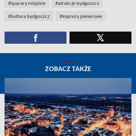
#spacery miejskie
#atrakcje bydgoszcz
#kultura bydgoszcz
#imprezy plenerowe
ZOBACZ TAKŻE