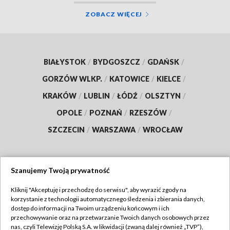
ZOBACZ WIĘCEJ
BIAŁYSTOK
/
BYDGOSZCZ
/
GDAŃSK
/
GORZÓW WLKP.
/
KATOWICE
/
KIELCE
/
KRAKÓW
/
LUBLIN
/
ŁÓDŹ
/
OLSZTYN
/
OPOLE
/
POZNAŃ
/
RZESZÓW
/
SZCZECIN
/
WARSZAWA
/
WROCŁAW
Szanujemy Twoją prywatność
Dołącz do nas:
Kliknij "Akceptuję i przechodzę do serwisu", aby wyrazić zgody na
korzystanie z technologii automatycznego śledzenia i zbierania danych,
TVP
dostęp do informacji na Twoim urządzeniu końcowym i ich
Abonament TVP
przechowywanie oraz na przetwarzanie Twoich danych osobowych przez
Regulamin TVP
nas, czyli Telewizję Polską S.A. w likwidacji (zwaną dalej również „TVP”),