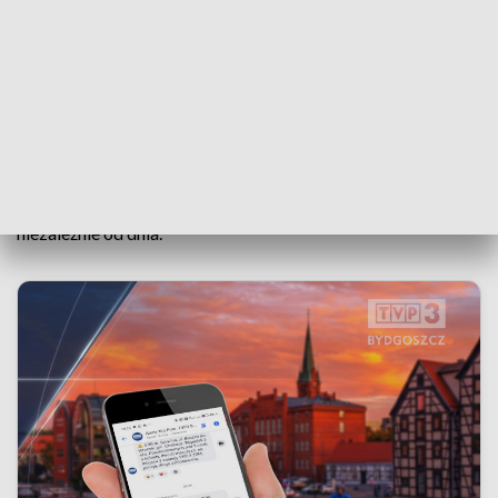
Widowiskowe wydarzenie inspirowane słowiańskimi
tradycjami i legendami.
📍 Muzeum Kanału Bydgoskiego, ul. Staroszkolna 10 🕔
17:00
W weekend przez wszystkie dni trwają także: Festiwal
Początek Sezonu, International Food Festival oraz Wianki
Dwóch Rzek – warto uwzględnić je w swoich planach
niezależnie od dnia.