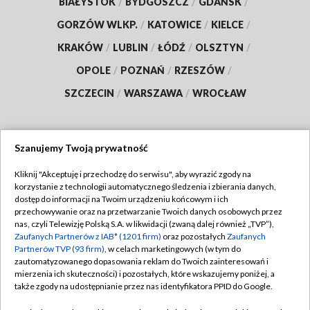
BIAŁYSTOK
/
BYDGOSZCZ
/
GDAŃSK
/
GORZÓW WLKP.
/
KATOWICE
/
KIELCE
/
KRAKÓW
/
LUBLIN
/
ŁÓDŹ
/
OLSZTYN
/
OPOLE
/
POZNAŃ
/
RZESZÓW
/
SZCZECIN
/
WARSZAWA
/
WROCŁAW
Szanujemy Twoją prywatność
Dołącz do nas:
Kliknij "Akceptuję i przechodzę do serwisu", aby wyrazić zgody na
korzystanie z technologii automatycznego śledzenia i zbierania danych,
TVP
dostęp do informacji na Twoim urządzeniu końcowym i ich
Abonament TVP
przechowywanie oraz na przetwarzanie Twoich danych osobowych przez
Regulamin TVP
nas, czyli Telewizję Polską S.A. w likwidacji (zwaną dalej również „TVP”),
Emisja w TVP
Polityka prywatności
Zaufanych Partnerów z IAB* (1201 firm)
oraz pozostałych
Zaufanych
Partnerów TVP (93 firm)
, w celach marketingowych (w tym do
Centrum informacji TVP
Moje zgody
zautomatyzowanego dopasowania reklam do Twoich zainteresowań i
mierzenia ich skuteczności) i pozostałych, które wskazujemy poniżej, a
Naziemna Telewizja Cyfrowa
Pomoc
także zgody na udostępnianie przez nas identyfikatora PPID do Google.
Sklep TVP
Biuro reklamy