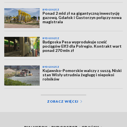
BYDGOSZCZ
Ponad 2 mld zł na gigantyczną inwestycję
gazową. Gdańsk i Gustorzyn połączy nowa
magistrala
BYDGOSZCZ
Bydgoska Pesa wyprodukuje sześć
pociągów Elf3 dla Polregio. Kontrakt wart
ponad 270 mln zł
BYDGOSZCZ
Kujawsko-Pomorskie walczy z suszą. Niski
stan Wisły utrudnia żeglugę i niepokoi
rolników
ZOBACZ WIĘCEJ