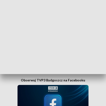
Dołącz do kanału nadawczego TVP3
Bydgoszcz
Czy wiesz, że możesz mieć najświeższe informacje z
Kujaw i Pomorza dosłownie na wyciągnięcie ręki, w
swoim smartfonie? Wejdź na kanał nadawczy TVP3
Bydgoszcz w Messengerze!
.
WEJDŹ NA KANAŁ TVP3 BYDGOSZCZ»
Obserwuj TVP3 Bydgoszcz na Facebooku