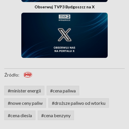
Obserwuj TVP3 Bydgoszcz na X
Źródło:
#minister energii
#cena paliwa
#nowe ceny paliw
#droższe paliwo od wtorku
#cena diesla
#cena benzyny