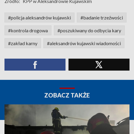
Źródło:
KPP w Aleksandrowie Kujawskim
#policja aleksandrów kujawski
#badanie trzeźwości
#kontrola drogowa
#poszukiwany do odbycia kary
#zakład karny
#aleksandrów kujawski wiadomości
ZOBACZ TAKŻE