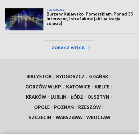
wideo, aktualizacja]
BYDGOSZCZ
Burze w Kujawsko-Pomorskiem. Ponad 35
interwencji strażaków [aktualizacja,
zdjęcia]
ZOBACZ WIĘCEJ
BIAŁYSTOK
/
BYDGOSZCZ
/
GDAŃSK
/
GORZÓW WLKP.
/
KATOWICE
/
KIELCE
/
KRAKÓW
/
LUBLIN
/
ŁÓDŹ
/
OLSZTYN
/
OPOLE
/
POZNAŃ
/
RZESZÓW
/
SZCZECIN
/
WARSZAWA
/
WROCŁAW