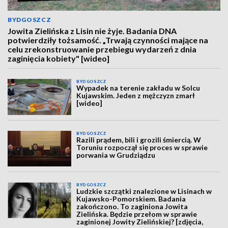
BYDGOSZCZ
Jowita Zielińska z Lisin nie żyje. Badania DNA
potwierdziły tożsamość. „Trwają czynności mające na
celu zrekonstruowanie przebiegu wydarzeń z dnia
zaginięcia kobiety" [wideo]
BYDGOSZCZ
Wypadek na terenie zakładu w Solcu
Kujawskim. Jeden z mężczyzn zmarł
[wideo]
BYDGOSZCZ
Razili prądem, bili i grozili śmiercią. W
Toruniu rozpoczął się proces w sprawie
porwania w Grudziądzu
BYDGOSZCZ
Ludzkie szczątki znalezione w Lisinach w
Kujawsko-Pomorskiem. Badania
zakończono. To zaginiona Jowita
Zielińska. Będzie przełom w sprawie
zaginionej Jowity Zielińskiej? [zdjęcia,