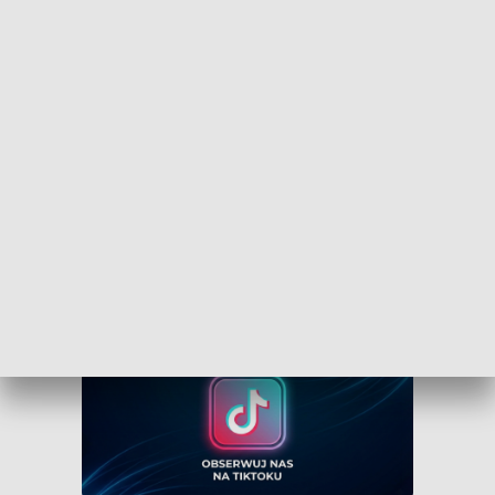
Obserwuj TVP3 Bydgoszcz na Facebooku
Obserwuj TVP3 Bydgoszcz na Tik Toku