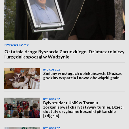
BYDGOSZCZ
Ostatnia droga Ryszarda Zarudzkiego. Działacz rolniczy
i urzędnik spoczął w Wudzynie
BYDGOSZCZ
Zmiany w usługach opiekuńczych. Dłuższe
godziny wsparcia i nowe obowiązki gmin
BYDGOSZCZ
Były student UMK w Toruniu
zorganizował charytatywny turniej. Dzieci
dostały oryginalne koszulki piłkarskie
[zdjęcia]
BYDGOSZCZ