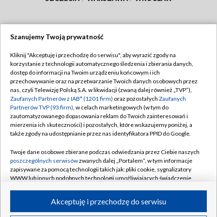
Szanujemy Twoją prywatność
Dołącz do nas:
Kliknij "Akceptuję i przechodzę do serwisu", aby wyrazić zgody na
korzystanie z technologii automatycznego śledzenia i zbierania danych,
TVP
dostęp do informacji na Twoim urządzeniu końcowym i ich
Abonament TVP
przechowywanie oraz na przetwarzanie Twoich danych osobowych przez
Regulamin TVP
nas, czyli Telewizję Polską S.A. w likwidacji (zwaną dalej również „TVP”),
Emisja w TVP
Zaufanych Partnerów z IAB* (1201 firm)
oraz pozostałych
Zaufanych
Polityka prywatności
Partnerów TVP (93 firm)
, w celach marketingowych (w tym do
Centrum informacji TVP
Moje zgody
zautomatyzowanego dopasowania reklam do Twoich zainteresowań i
mierzenia ich skuteczności) i pozostałych, które wskazujemy poniżej, a
Naziemna Telewizja Cyfrowa
Pomoc
także zgody na udostępnianie przez nas identyfikatora PPID do Google.
Sklep TVP
Biuro reklamy
Twoje dane osobowe zbierane podczas odwiedzania przez Ciebie naszych
Rada Programowa
poszczególnych serwisów
zwanych dalej „Portalem”, w tym informacje
Kontakt
zapisywane za pomocą technologii takich jak: pliki cookie, sygnalizatory
System NOS
WWW lub innych podobnych technologii umożliwiających świadczenie
dopasowanych i bezpiecznych usług, personalizację treści oraz reklam,
Informacje o nadawcy
Kanały
udostępnianie funkcji mediów społecznościowych oraz analizowanie
Akceptuję i przechodzę do serwisu
ruchu w Internecie.
Program dla prasy
©2026 Telewizja Polska S.A. w likwidacji