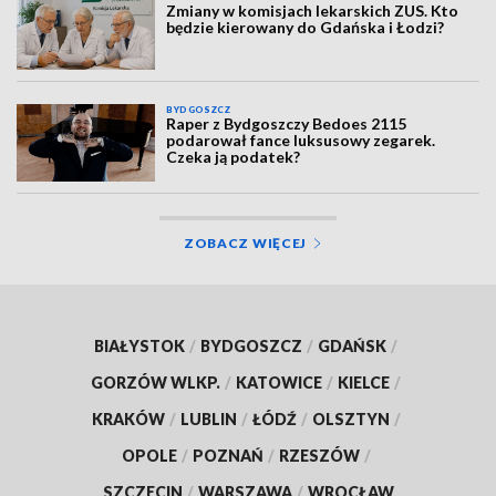
Zmiany w komisjach lekarskich ZUS. Kto
będzie kierowany do Gdańska i Łodzi?
BYDGOSZCZ
Raper z Bydgoszczy Bedoes 2115
podarował fance luksusowy zegarek.
Czeka ją podatek?
ZOBACZ WIĘCEJ
BIAŁYSTOK
/
BYDGOSZCZ
/
GDAŃSK
/
GORZÓW WLKP.
/
KATOWICE
/
KIELCE
/
KRAKÓW
/
LUBLIN
/
ŁÓDŹ
/
OLSZTYN
/
OPOLE
/
POZNAŃ
/
RZESZÓW
/
SZCZECIN
/
WARSZAWA
/
WROCŁAW