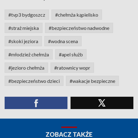
#tvp3 bydgoszcz
#chełmża kąpielisko
#straż miejska
#bezpieczeństwo nadwodne
#skoki jeziora
#wodna scena
#młodzież chełmża
#apel służb
#jezioro chełmża
#ratownicy wopr
#bezpieczeństwo dzieci
#wakacje bezpieczne
ZOBACZ TAKŻE