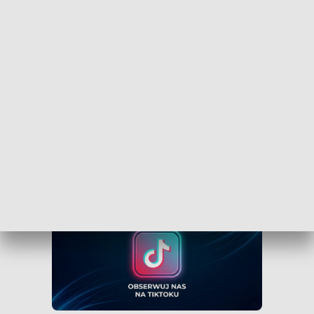
Obserwuj TVP3 Bydgoszcz na Facebooku
Obserwuj TVP3 Bydgoszcz na Tik Toku