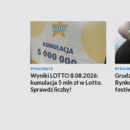
BYDGOSZCZ
BYDGO
Wyniki LOTTO 8.08.2026:
Grudz
kumulacja 5 mln zł w Lotto.
Rynko
Sprawdź liczby!
festi
w Ru