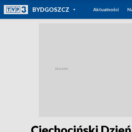
POWRÓT DO
BYDGOSZCZ
Aktualności
N
TVP REGIONY
Ciechociński Dzień 