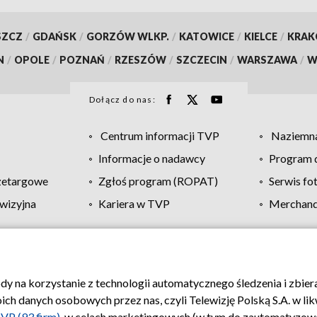
SZCZ
/
GDAŃSK
/
GORZÓW WLKP.
/
KATOWICE
/
KIELCE
/
KRA
N
/
OPOLE
/
POZNAŃ
/
RZESZÓW
/
SZCZECIN
/
WARSZAWA
/
W
Dołącz do nas:
Centrum informacji TVP
Naziemna
Informacje o nadawcy
Program d
zetargowe
Zgłoś program (ROPAT)
Serwis fo
wizyjna
Kariera w TVP
Merchandi
Polityka prywatności
Moje zgody
Pomoc
Biuro re
ody na korzystanie z technologii automatycznego śledzenia i zbie
 danych osobowych przez nas, czyli Telewizję Polską S.A. w likw
VP (93 firm)
, w celach marketingowych (w tym do zautomatyzow