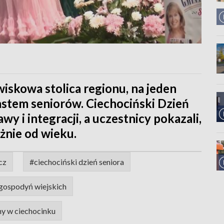
iskowa stolica regionu, na jeden
miastem seniorów. Ciechociński Dzień
wy i integracji, a uczestnicy pokazali,
eżnie od wieku.
cz
#ciechociński dzień seniora
gospodyń wiejskich
ny w ciechocinku