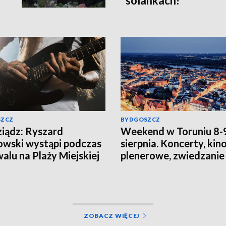
solankach!
SZCZ
BYDGOSZCZ
iądz: Ryszard
Weekend w Toruniu 8-
wski wystąpi podczas
sierpnia. Koncerty, kin
walu na Plaży Miejskiej
plenerowe, zwiedzanie 
dniku
wyjątkowe wydarzenia
całej rodziny
ZOBACZ WIĘCEJ