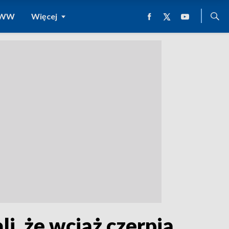
 WWW
Więcej
i, że wciąż czerpią