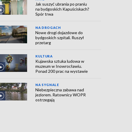
Jak suszyć ubrania po praniu
na bydgoskich Kapuściskach?
Spór trwa
NA DROGACH
Nowe drogi dojazdowe do
bydgoskich szpitali. Ruszył
przetarg
KULTURA
Kujawska sztuka ludowa w
muzeum w Inowrocławiu.
Ponad 200 prac na wystawie
NA SYGNALE
Niebezpieczna zabawa nad
jeziorem. Ratownicy WOPR
ostrzegają