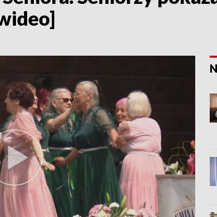
[wideo]
N