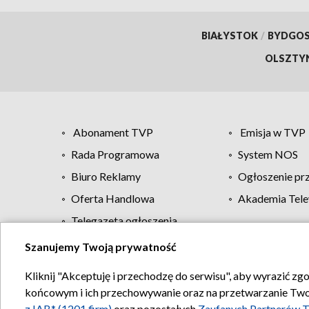
BIAŁYSTOK
/
BYDGO
OLSZTY
Abonament TVP
Emisja w TVP
Rada Programowa
System NOS
Biuro Reklamy
Ogłoszenie pr
Oferta Handlowa
Akademia Tele
Telegazeta ogłoszenia
Szanujemy Twoją prywatność
Regulamin TVP
Kliknij "Akceptuję i przechodzę do serwisu", aby wyrazić zg
końcowym i ich przechowywanie oraz na przetwarzanie Twoich
z IAB* (1201 firm)
oraz pozostałych
Zaufanych Partnerów T