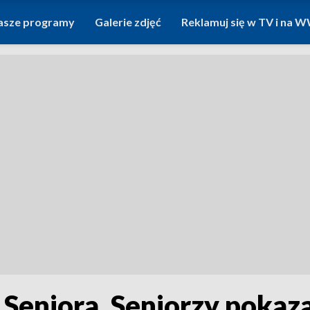
asze programy
Galerie zdjęć
Reklamuj się w TV i na
Seniora. Seniorzy pokazal