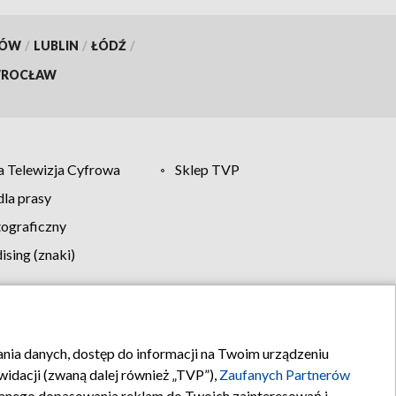
KÓW
/
LUBLIN
/
ŁÓDŹ
/
ROCŁAW
 Telewizja Cyfrowa
Sklep TVP
la prasy
tograficzny
sing (znaki)
klamy
Kontakt
rania danych, dostęp do informacji na Twoim urządzeniu
idacji (zwaną dalej również „TVP”),
Zaufanych Partnerów
anego dopasowania reklam do Twoich zainteresowań i