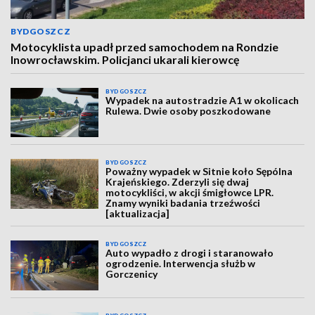
BYDGOSZCZ
Motocyklista upadł przed samochodem na Rondzie
Inowrocławskim. Policjanci ukarali kierowcę
BYDGOSZCZ
Wypadek na autostradzie A1 w okolicach
Rulewa. Dwie osoby poszkodowane
BYDGOSZCZ
Poważny wypadek w Sitnie koło Sępólna
Krajeńskiego. Zderzyli się dwaj
motocykliści, w akcji śmigłowce LPR.
Znamy wyniki badania trzeźwości
[aktualizacja]
BYDGOSZCZ
Auto wypadło z drogi i staranowało
ogrodzenie. Interwencja służb w
Gorczenicy