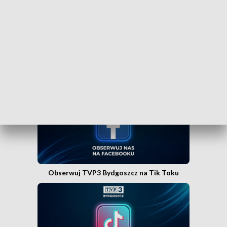
WEJDŹ NA KANAŁ TVP3 BYDGOSZCZ»
Obserwuj TVP3 Bydgoszcz na Facebooku
Obserwuj TVP3 Bydgoszcz na Tik Toku