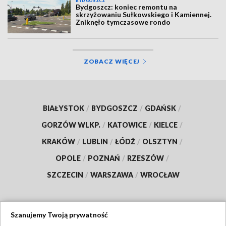
BYDGOSZCZ
Bydgoszcz: koniec remontu na
skrzyżowaniu Sułkowskiego i Kamiennej.
Zniknęło tymczasowe rondo
ZOBACZ WIĘCEJ
BIAŁYSTOK
/
BYDGOSZCZ
/
GDAŃSK
/
GORZÓW WLKP.
/
KATOWICE
/
KIELCE
/
KRAKÓW
/
LUBLIN
/
ŁÓDŹ
/
OLSZTYN
/
OPOLE
/
POZNAŃ
/
RZESZÓW
/
SZCZECIN
/
WARSZAWA
/
WROCŁAW
Szanujemy Twoją prywatność
Dołącz do nas: