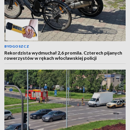
BYDGOSZCZ
Rekordzista wydmuchał 2,6 promila. Czterech pijanych
rowerzystów w rękach włocławskiej policji