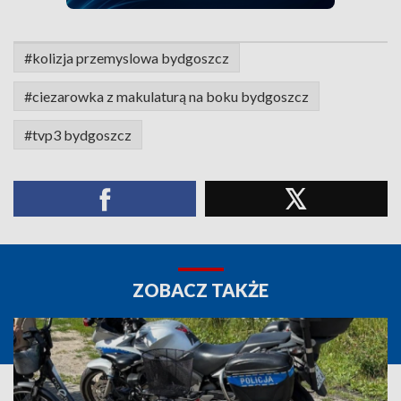
#kolizja przemyslowa bydgoszcz
#ciezarowka z makulaturą na boku bydgoszcz
#tvp3 bydgoszcz
ZOBACZ TAKŻE