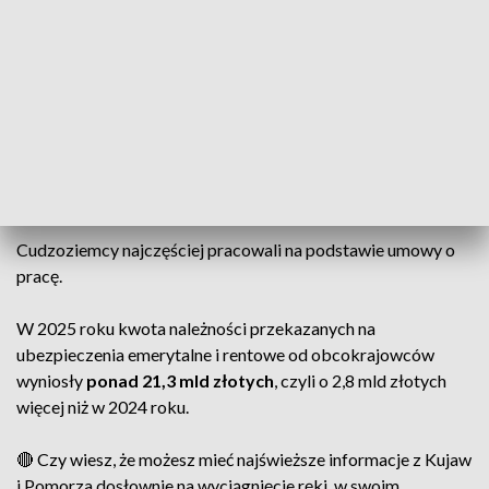
Zimbabwe
,
Filipin
,
Republiki Południowej Afryki
czy
Republiki Zambii
.
Wśród cudzoziemców zarejestrowanych na koniec 2025 r.
dominowali
mężczyźni
, którzy stanowili blisko 60% ogółu
legalnie pracujących obcokrajowców. Ponad 62% z nich było
w wieku 30-44 lata.
Cudzoziemcy najczęściej pracowali na podstawie umowy o
pracę.
W 2025 roku kwota należności przekazanych na
ubezpieczenia emerytalne i rentowe od obcokrajowców
wyniosły
ponad 21,3 mld złotych
, czyli o 2,8 mld złotych
więcej niż w 2024 roku.
🔴 Czy wiesz, że możesz mieć najświeższe informacje z Kujaw
i Pomorza dosłownie na wyciągnięcie ręki, w swoim