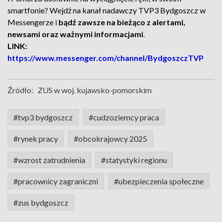
smartfonie? Wejdź na kanał nadawczy TVP3 Bydgoszcz w
Messengerze i
bądź zawsze na bieżąco z alertami,
newsami oraz ważnymi informacjami
.
LINK:
https://www.messenger.com/channel/BydgoszczTVP
Źródło:
ZUS w woj. kujawsko-pomorskim
#tvp3 bydgoszcz
#cudzoziemcy praca
#rynek pracy
#obcokrajowcy 2025
#wzrost zatrudnienia
#statystyki regionu
#pracownicy zagraniczni
#ubezpieczenia społeczne
#zus bydgoszcz