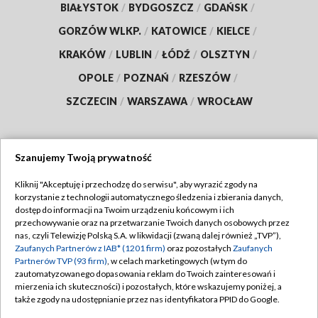
BIAŁYSTOK
/
BYDGOSZCZ
/
GDAŃSK
/
GORZÓW WLKP.
/
KATOWICE
/
KIELCE
/
KRAKÓW
/
LUBLIN
/
ŁÓDŹ
/
OLSZTYN
/
OPOLE
/
POZNAŃ
/
RZESZÓW
/
SZCZECIN
/
WARSZAWA
/
WROCŁAW
Szanujemy Twoją prywatność
Dołącz do nas:
Kliknij "Akceptuję i przechodzę do serwisu", aby wyrazić zgody na
korzystanie z technologii automatycznego śledzenia i zbierania danych,
TVP
dostęp do informacji na Twoim urządzeniu końcowym i ich
Abonament TVP
przechowywanie oraz na przetwarzanie Twoich danych osobowych przez
Regulamin TVP
nas, czyli Telewizję Polską S.A. w likwidacji (zwaną dalej również „TVP”),
Emisja w TVP
Polityka prywatności
Zaufanych Partnerów z IAB* (1201 firm)
oraz pozostałych
Zaufanych
Partnerów TVP (93 firm)
, w celach marketingowych (w tym do
Centrum informacji TVP
Moje zgody
zautomatyzowanego dopasowania reklam do Twoich zainteresowań i
mierzenia ich skuteczności) i pozostałych, które wskazujemy poniżej, a
Naziemna Telewizja Cyfrowa
Pomoc
także zgody na udostępnianie przez nas identyfikatora PPID do Google.
Sklep TVP
Biuro reklamy