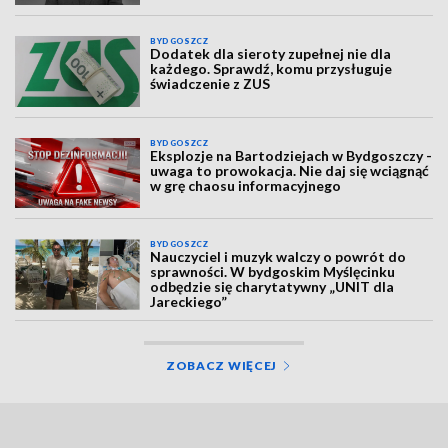
BYDGOSZCZ
Dodatek dla sieroty zupełnej nie dla
każdego. Sprawdź, komu przysługuje
świadczenie z ZUS
BYDGOSZCZ
Eksplozje na Bartodziejach w Bydgoszczy -
uwaga to prowokacja. Nie daj się wciągnąć
w grę chaosu informacyjnego
BYDGOSZCZ
Nauczyciel i muzyk walczy o powrót do
sprawności. W bydgoskim Myślęcinku
odbędzie się charytatywny „UNIT dla
Jareckiego”
ZOBACZ WIĘCEJ