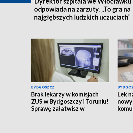
Dyrektor szpitala we Włocławku
odpowiada na zarzuty. „To gra na
najgłębszych ludzkich uczuciach”
BYDGOSZCZ
BYDGO
Brak lekarzy w komisjach
Lek na
ZUS w Bydgoszczy i Toruniu!
nowy 
Sprawę załatwisz w
komun
sąsiednich województwach.
komun
Co z kosztami dojazdów?