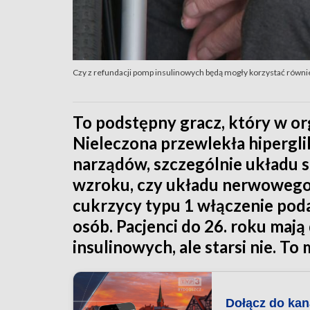
Czy z refundacji pomp insulinowych będą mogły korzystać równi
To podstępny gracz, który w or
Nieleczona przewlekła hipergl
narządów, szczególnie układu 
wzroku, czy układu nerwowego.
cukrzycy typu 1 włączenie poda
osób. Pacjenci do 26. roku maj
insulinowych, ale starsi nie. To 
Dołącz do ka