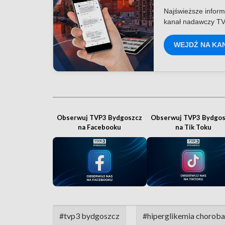
Najświeższe inform
kanał nadawczy TV
WEJDŹ NA KA
Obserwuj TVP3 Bydgoszcz
Obserwuj TVP3 Bydgos
na Facebooku
na Tik Toku
#tvp3 bydgoszcz
#hiperglikemia choroba