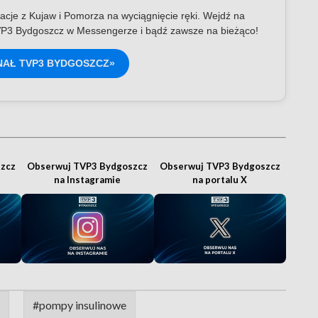
acje z Kujaw i Pomorza na wyciągnięcie ręki. Wejdź na
P3 Bydgoszcz w Messengerze i bądź zawsze na bieżąco!
NAŁ TVP3 BYDGOSZCZ»
zcz
Obserwuj TVP3 Bydgoszcz
Obserwuj TVP3 Bydgoszcz
na Instagramie
na portalu X
#pompy insulinowe