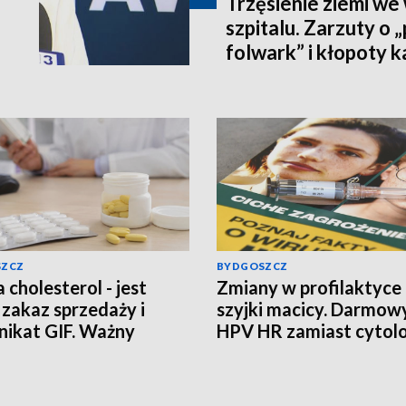
Trzęsienie ziemi we
szpitalu. Zarzuty o
folwark” i kłopoty 
SZCZ
BYDGOSZCZ
 cholesterol - jest
Zmiany w profilaktyce
zakaz sprzedaży i
szyjki macicy. Darmow
ikat GIF. Ważny
HPV HR zamiast cytolo
ikat dla pacjentów