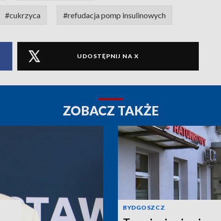
#cukrzyca
#refudacja pomp insulinowych
UDOSTĘPNIJ NA X
ZOBACZ TAKŻE
BYDGOSZCZ