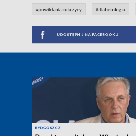
#powikłania cukrzycy
#diabetologia
UDOSTĘPNIJ NA FACEBOOKU
BYDGOSZCZ