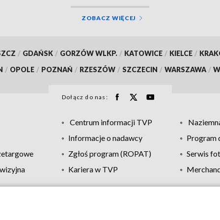
ZOBACZ WIĘCEJ
SZCZ
/
GDAŃSK
/
GORZÓW WLKP.
/
KATOWICE
/
KIELCE
/
KRA
N
/
OPOLE
/
POZNAŃ
/
RZESZÓW
/
SZCZECIN
/
WARSZAWA
/
W
Dołącz do nas:
Centrum informacji TVP
Naziemna
Informacje o nadawcy
Program d
zetargowe
Zgłoś program (ROPAT)
Serwis fo
wizyjna
Kariera w TVP
Merchandi