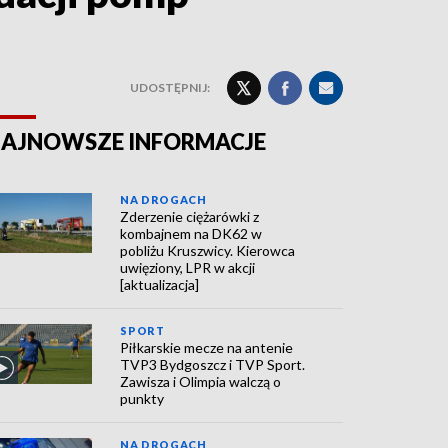
UDOSTĘPNIJ:
AJNOWSZE INFORMACJE
NA DROGACH
Zderzenie ciężarówki z
kombajnem na DK62 w
pobliżu Kruszwicy. Kierowca
uwięziony, LPR w akcji
[aktualizacja]
SPORT
Piłkarskie mecze na antenie
TVP3 Bydgoszcz i TVP Sport.
Zawisza i Olimpia walczą o
punkty
NA DROGACH