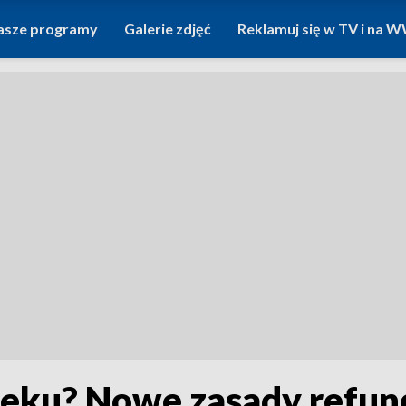
asze programy
Galerie zdjęć
Reklamuj się w TV i na
wieku? Nowe zasady refun