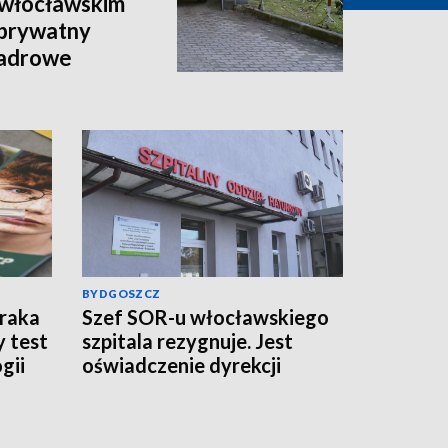
 włocławskim
 „prywatny
kadrowe
BYDGOSZCZ
 raka
Szef SOR-u włocławskiego
y test
szpitala rezygnuje. Jest
gii
oświadczenie dyrekcji
lecznicy