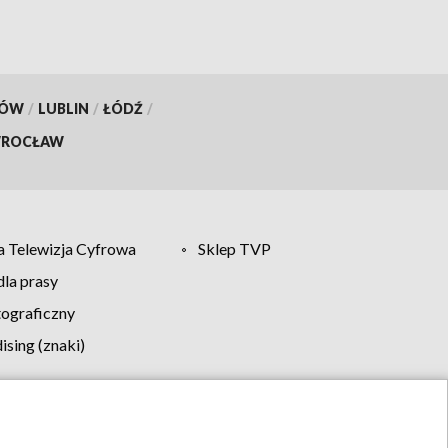
KÓW
/
LUBLIN
/
ŁÓDŹ
/
ROCŁAW
 Telewizja Cyfrowa
Sklep TVP
la prasy
tograficzny
sing (znaki)