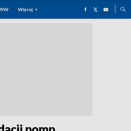
 WWW
Więcej
dacji pomp