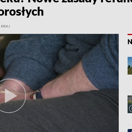
orosłych
KRAJ
N