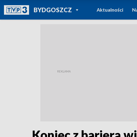
POWRÓT DO
BYDGOSZCZ
Aktualności
N
TVP REGIONY
Koniec z barierą 