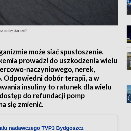
eż osoby starsze?
ganizmie może siać spustoszenie.
ikemia prowadzi do uszkodzenia wielu
sercowo-naczyniowego, nerek,
 Odpowiedni dobór terapii, a w
wania insuliny to ratunek dla wielu
ą dostęp do refundacji pomp
ma się zmienić.
nału nadawczego TVP3 Bydgoszcz