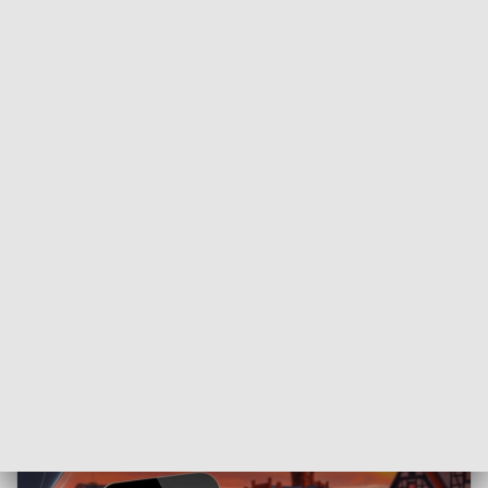
Potencjał, który znajduje się w Toruniu,
będzie dobrze wykorzystywany. Widać tu
wyraźną wizję rozwoju tej placówki
- twierdzi Katarzyna Kacperczyk podsekretarz
stanu w Ministerstwie Zdrowia.
Łącznie Specjalistyczny Szpital Miejski doposażono w
ponad 100 nowych urządzeń
. Wszystko po to, aby
kardiolodzy mogli
skuteczniej ratować
zdrowie i
poprawiać jakość życia pacjentów.