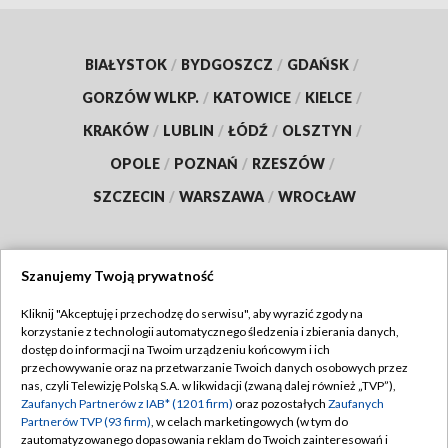
BIAŁYSTOK
/
BYDGOSZCZ
/
GDAŃSK
/
GORZÓW WLKP.
/
KATOWICE
/
KIELCE
/
KRAKÓW
/
LUBLIN
/
ŁÓDŹ
/
OLSZTYN
/
OPOLE
/
POZNAŃ
/
RZESZÓW
/
SZCZECIN
/
WARSZAWA
/
WROCŁAW
Szanujemy Twoją prywatność
Dołącz do nas:
Kliknij "Akceptuję i przechodzę do serwisu", aby wyrazić zgody na
korzystanie z technologii automatycznego śledzenia i zbierania danych,
TVP
dostęp do informacji na Twoim urządzeniu końcowym i ich
Abonament TVP
przechowywanie oraz na przetwarzanie Twoich danych osobowych przez
Regulamin TVP
nas, czyli Telewizję Polską S.A. w likwidacji (zwaną dalej również „TVP”),
Emisja w TVP
Polityka prywatności
Zaufanych Partnerów z IAB* (1201 firm)
oraz pozostałych
Zaufanych
Partnerów TVP (93 firm)
, w celach marketingowych (w tym do
Centrum informacji TVP
Moje zgody
zautomatyzowanego dopasowania reklam do Twoich zainteresowań i