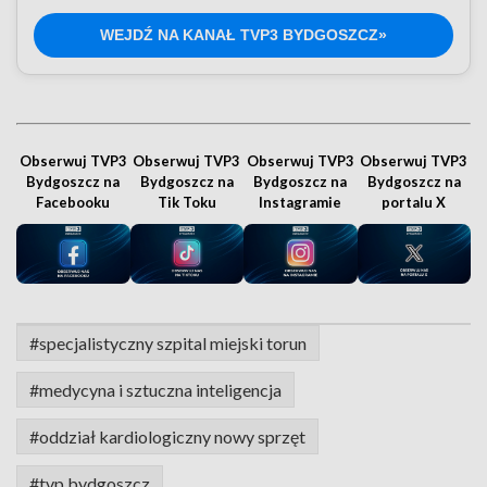
WEJDŹ NA KANAŁ TVP3 BYDGOSZCZ»
Obserwuj TVP3
Obserwuj TVP3
Obserwuj TVP3
Obserwuj TVP3
Bydgoszcz na
Bydgoszcz na
Bydgoszcz na
Bydgoszcz na
Facebooku
Tik Toku
Instagramie
portalu X
#specjalistyczny szpital miejski torun
#medycyna i sztuczna inteligencja
#oddział kardiologiczny nowy sprzęt
#tvp bydgoszcz