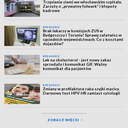
Trzęsienie ziemi we włocławskim szpitalu.
Zarzuty o „prywatny folwark” i kłopoty
kadrowe
BYDGOSZCZ
Brak lekarzy w komisjach ZUS w
Bydgoszczy i Toruniu! Sprawę załatwisz w
sąsiednich województwach. Co z kosztami
dojazdów?
BYDGOSZCZ
Lek na cholesterol - jest nowy zakaz
sprzedaży i komunikat GIF. Ważny
komunikat dla pacjentów
BYDGOSZCZ
Zmiany w profilaktyce raka szyjki macicy.
Darmowy test HPV HR zamiast cytologii
ZOBACZ WIĘCEJ