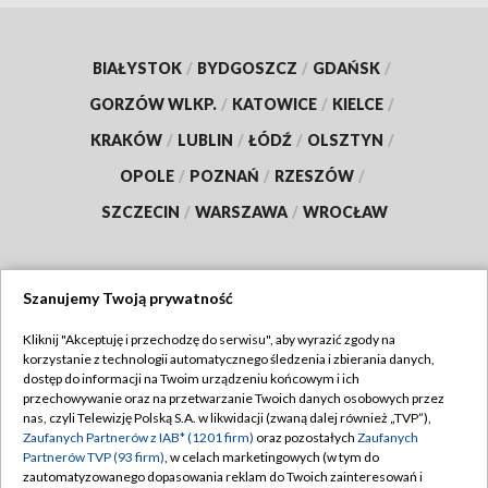
BIAŁYSTOK
/
BYDGOSZCZ
/
GDAŃSK
/
GORZÓW WLKP.
/
KATOWICE
/
KIELCE
/
KRAKÓW
/
LUBLIN
/
ŁÓDŹ
/
OLSZTYN
/
OPOLE
/
POZNAŃ
/
RZESZÓW
/
SZCZECIN
/
WARSZAWA
/
WROCŁAW
Szanujemy Twoją prywatność
Dołącz do nas:
Kliknij "Akceptuję i przechodzę do serwisu", aby wyrazić zgody na
korzystanie z technologii automatycznego śledzenia i zbierania danych,
TVP
dostęp do informacji na Twoim urządzeniu końcowym i ich
Abonament TVP
przechowywanie oraz na przetwarzanie Twoich danych osobowych przez
Regulamin TVP
nas, czyli Telewizję Polską S.A. w likwidacji (zwaną dalej również „TVP”),
Emisja w TVP
Zaufanych Partnerów z IAB* (1201 firm)
oraz pozostałych
Zaufanych
Polityka prywatności
Partnerów TVP (93 firm)
, w celach marketingowych (w tym do
Centrum informacji TVP
Moje zgody
zautomatyzowanego dopasowania reklam do Twoich zainteresowań i