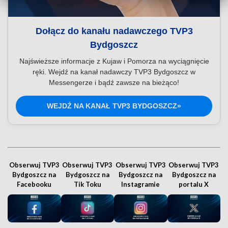
Dołącz do kanału nadawczego TVP3
Bydgoszcz
Najświeższe informacje z Kujaw i Pomorza na wyciągnięcie
ręki. Wejdź na kanał nadawczy TVP3 Bydgoszcz w
Messengerze i bądź zawsze na bieżąco!
WEJDŹ NA KANAŁ TVP3 BYDGOSZCZ»
Obserwuj TVP3
Obserwuj TVP3
Obserwuj TVP3
Obserwuj TVP3
Bydgoszcz na
Bydgoszcz na
Bydgoszcz na
Bydgoszcz na
Facebooku
Tik Toku
Instagramie
portalu X