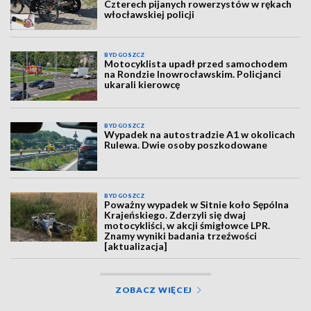
Czterech pijanych rowerzystów w rękach
włocławskiej policji
BYDGOSZCZ
Motocyklista upadł przed samochodem
na Rondzie Inowrocławskim. Policjanci
ukarali kierowcę
BYDGOSZCZ
Wypadek na autostradzie A1 w okolicach
Rulewa. Dwie osoby poszkodowane
BYDGOSZCZ
Poważny wypadek w Sitnie koło Sępólna
Krajeńskiego. Zderzyli się dwaj
motocykliści, w akcji śmigłowce LPR.
Znamy wyniki badania trzeźwości
[aktualizacja]
ZOBACZ WIĘCEJ