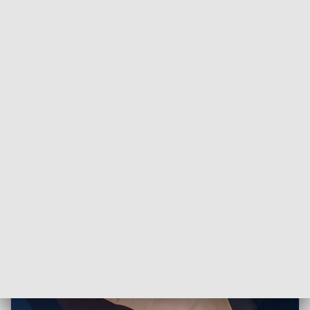
ZOBACZ: Pocięte gazety zamiast pieniędzy. Seniorka z
Szubina pokonała oszustów „na wnuczka”