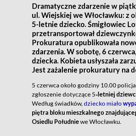
Dramatyczne zdarzenie w piątk
ul. Wiejskiej we Włocławku: z
5-letnie dziecko. Śmigłowiec 
przetransportował dziewczynkę
Prokuratura opublikowała nowe
zdarzenia. W sobotę, 6 czerwca,
dziecka. Kobieta usłyszała zarz
Jest zażalenie prokuratury na d
5 czerwca około godziny 10.00 policj
zgłoszenie dotyczące 5
‑letniej dziew
Według świadków,
dziecko miało
wyp
piętra bloku mieszkalnego znajdująceg
Osiedlu Południe
we Włocławku.