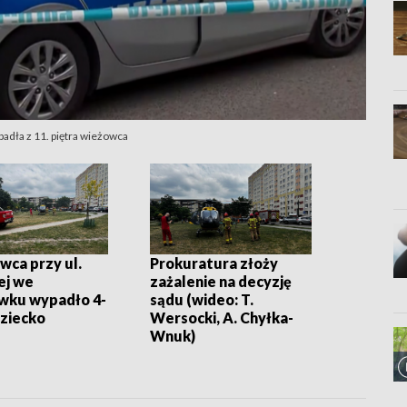
ypadła z 11. piętra wieżowca
wca przy ul.
Prokuratura złoży
ej we
zażalenie na decyzję
wku wypadło 4-
sądu (wideo: T.
dziecko
Wersocki, A. Chyłka-
Wnuk)