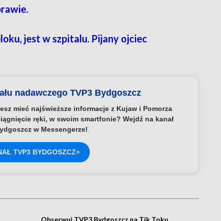
prawie.
ku, jest w szpitalu. Pijany ojciec
nału nadawczego TVP3 Bydgoszcz
esz mieć najświeższe informacje z Kujaw i Pomorza
iągnięcie ręki, w swoim smartfonie? Wejdź na kanał
ydgoszcz w Messengerze!
.
NAŁ TVP3 BYDGOSZCZ»
Obserwuj TVP3 Bydgoszcz na Tik Toku