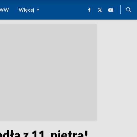
 WWW
Więcej
ła z 11. piętra!