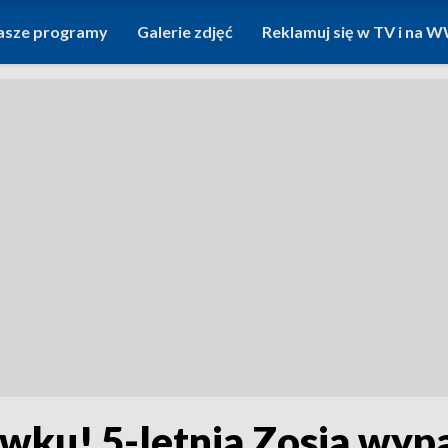
asze programy
Galerie zdjęć
Reklamuj się w TV i na
u! 5-letnia Zosia wypad