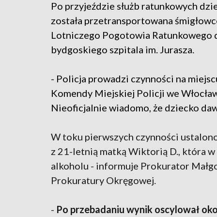
Po przyjeździe służb ratunkowych dz
została przetransportowana śmigłow
Lotniczego Pogotowia Ratunkowego 
bydgoskiego szpitala im. Jurasza.
- Policja prowadzi czynności na miejs
Komendy Miejskiej Policji we Włocła
Nieoficjalnie wiadomo, że dziecko daw
W toku pierwszych czynności ustalono
z 21-letnią matką Wiktorią D., która w
alkoholu - informuje Prokurator Małg
Prokuratury Okręgowej.
-
Po przebadaniu wynik oscylował okoł