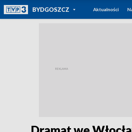
POWRÓT DO
BYDGOSZCZ
Aktualności
N
TVP REGIONY
Dramat we Włocławk