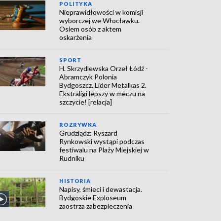
POLITYKA
Nieprawidłowości w komisji
wyborczej we Włocławku.
Osiem osób z aktem
oskarżenia
SPORT
H. Skrzydlewska Orzeł Łódź -
Abramczyk Polonia
Bydgoszcz. Lider Metalkas 2.
Ekstraligi lepszy w meczu na
szczycie! [relacja]
ROZRYWKA
Grudziądz: Ryszard
Rynkowski wystąpi podczas
festiwalu na Plaży Miejskiej w
Rudniku
HISTORIA
Napisy, śmieci i dewastacja.
Bydgoskie Exploseum
zaostrza zabezpieczenia