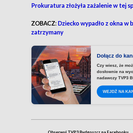
Prokuratura złożyła zażalenie w tej s
ZOBACZ:
Dziecko wypadło z okna w blo
zatrzymany
Dołącz do ka
Czy wiesz, że moż
dosłownie na wyc
nadawczy TVP3 B
WEJDŹ NA KA
Obserwuj TVP3 Bydgoszcz na Facebooku