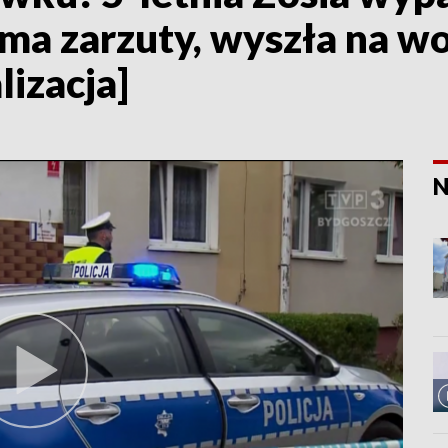
 ma zarzuty, wyszła na wo
lizacja]
N