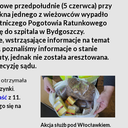
owe przedpołudnie (5 czerwca) przy
 okna jednego z wieżowców wypadło
Lotniczego Pogotowia Ratunkowego
 do szpitala w Bydgoszczy.
, wstrząsające informacje na temat
 poznaliśmy informacje o stanie
uty, jednak nie została aresztowana.
ecyzję sądu.
a otrzymała
czynki
.
aść
z 11.
o się na
Akcja służb pod Włocławkiem.