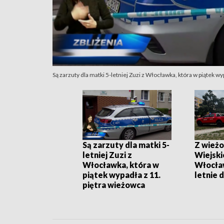
Są zarzuty dla matki 5-letniej Zuzi z Włocławka, która w piątek w
Są zarzuty dla matki 5-
Z wieżo
letniej Zuzi z
Wiejski
Włocławka, która w
Włocła
piątek wypadła z 11.
letnie 
piętra wieżowca