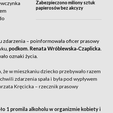
Zabezpieczono miliony sztuk
iewczynka
papierosów bez akcyzy
cem
do
cu zdarzenia – poinformowała oficer prasowy
wku,
podkom. Renata Wróblewska‑Czaplicka
.
ało oznaki życia.
, że w mieszkaniu dziecko przebywało razem
 chwili zdarzenia spała i była pod wypływem
orzata Kręcicka – rzecznik prasowy
o 1 promila alkoholu w organizmie kobiety i