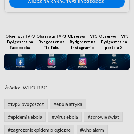
WEJDŹ NA KANAŁ TVP3 BYDGOSZCZ»
Obserwuj TVP3
Obserwuj TVP3
Obserwuj TVP3
Obserwuj TVP3
Bydgoszcz na
Bydgoszcz na
Bydgoszcz na
Bydgoszcz na
Facebooku
Tik Toku
Instagramie
portalu X
Źródło:
WHO, BBC
#tvp3 bydgoszcz
#ebola afryka
#epidemia ebola
#wirus ebola
#zdrowie świat
#zagrożenie epidemiologiczne
#who alarm